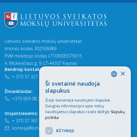
Lietuvos sveikatos mokslų universitetas
Įmonės kodas 302536989
PVM mokėtojo kodas LT100005579315
A. Mickevičiaus g. 9, LT-44307 Kaunas
Bendrieji kontaktai:
×
+ 370 37 327 201
|
rektoratas@lsmu.lt
Ši svetainė naudoja
LITHUANIAN
slapukus
Žiniasklaidai:
ENGLISH
+370 659 08 384
|
komunikacija@lsmu.lt
Šioje svetainėje naudojami slapukai.
Daugiau informacijos apie mūsų
naudojamus slapukus rasite skiltyje
Slapukų
Stojantiesiems:
politika
+ 370 37 361 902
|
+ 370 686 10 217
|
komisija@lsmu.lt
BŪTINIEJI