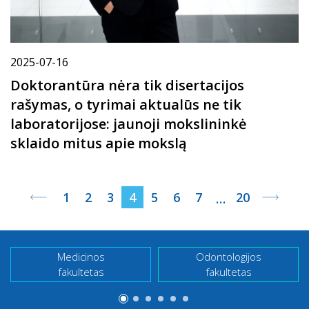
2025-07-16
Doktorantūra nėra tik disertacijos
rašymas, o tyrimai aktualūs ne tik
laboratorijose: jaunoji mokslininkė
sklaido mitus apie mokslą
1
2
3
4
5
6
7
20
…
Medicinos
Odontologijos
fakultetas
fakultetas