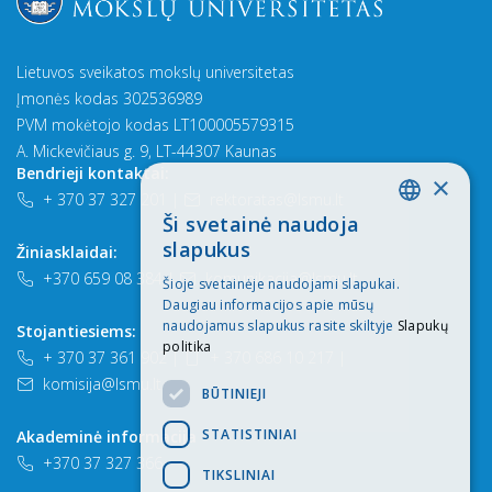
Lietuvos sveikatos mokslų universitetas
Įmonės kodas 302536989
PVM mokėtojo kodas LT100005579315
A. Mickevičiaus g. 9, LT-44307 Kaunas
Bendrieji kontaktai:
×
+ 370 37 327 201
|
rektoratas@lsmu.lt
Ši svetainė naudoja
LITHUANIAN
slapukus
Žiniasklaidai:
ENGLISH
+370 659 08 384
|
komunikacija@lsmu.lt
Šioje svetainėje naudojami slapukai.
Daugiau informacijos apie mūsų
naudojamus slapukus rasite skiltyje
Slapukų
Stojantiesiems:
politika
+ 370 37 361 902
|
+ 370 686 10 217
|
komisija@lsmu.lt
BŪTINIEJI
STATISTINIAI
Akademinė informacija
+370 37 327 366
TIKSLINIAI