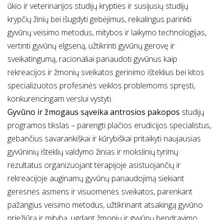
ūkio ir veterinarijos studijų krypties ir susijusių studijų
krypčių žinių bei išugdyti gebėjimus, reikalingus parinkti
gyvūnų veisimo metodus, mitybos ir laikymo technologijas,
vertinti gyvūnų elgseną, užtikrinti gyvūnų gerovę ir
sveikatingumą, racionaliai panaudoti gyvūnus kaip
rekreacijos ir žmonių sveikatos gerinimo išteklius bei kitos
specializuotos profesinės veiklos problemoms spręsti,
konkurencingam verslui vystyti.
Gyvūno ir žmogaus sąveika antrosios pakopos
studijų
programos tikslas – parengti plačios erudicijos specialistus,
gebančius savarankiškai ir kūrybiškai pritaikyti naujausias
gyvūninių išteklių valdymo žinias ir mokslinių tyrimų
rezultatus organizuojant terapijoje asistuojančių ir
rekreacijoje auginamų gyvūnų panaudojimą siekiant
geresnės asmens ir visuomenės sveikatos, parenkant
pažangius veisimo metodus, užtikrinant atsakingą gyvūno
priežiūrą ir mitybą, ugdant žmonių ir gyvūnų bendravimo