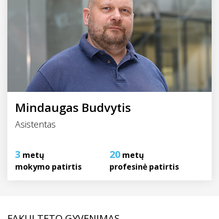
Mindaugas Budvytis
Asistentas
3
20
metų
metų
mokymo patirtis
profesinė patirtis
FAKULTETO GYVENIMAS