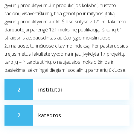
gyvūnų produktyvumui ir produkcijos kokybei, nustato
racionų visavertiškumą, tiria genotipo ir mitybos įtaką
gyvūnų produktyvumui ir kt. Šiose srityse 2021 m. fakulteto
darbuotojai parengė 121 mokslinę publikaciją, iš kurių 61
straipsnis atspausdintas aukšto lygio moksliniuose
žurnaluose, turinčiuose citavimo indeksą. Per pastaruosius
trejus metus fakultete vykdoma ir jau įvykdyta 17 projektų,
tarp jų – ir tarptautinių, o naujausios mokslo žinios ir
pasiekimai sėkmingai diegiami socialinių partnerių ūkiuose.
2
institutai
2
katedros