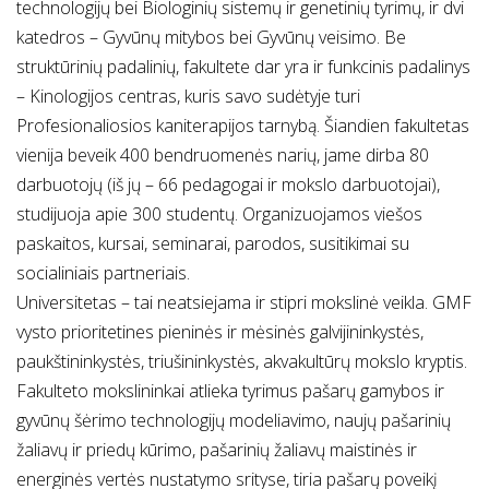
technologijų bei Biologinių sistemų ir genetinių tyrimų, ir dvi
katedros – Gyvūnų mitybos bei Gyvūnų veisimo. Be
struktūrinių padalinių, fakultete dar yra ir funkcinis padalinys
– Kinologijos centras, kuris savo sudėtyje turi
Profesionaliosios kaniterapijos tarnybą. Šiandien fakultetas
vienija beveik 400 bendruomenės narių, jame dirba 80
darbuotojų (iš jų – 66 pedagogai ir mokslo darbuotojai),
studijuoja apie 300 studentų. Organizuojamos viešos
paskaitos, kursai, seminarai, parodos, susitikimai su
socialiniais partneriais.
Universitetas – tai neatsiejama ir stipri mokslinė veikla. GMF
vysto prioritetines pieninės ir mėsinės galvijininkystės,
paukštininkystės, triušininkystės, akvakultūrų mokslo kryptis.
Fakulteto mokslininkai atlieka tyrimus pašarų gamybos ir
gyvūnų šėrimo technologijų modeliavimo, naujų pašarinių
žaliavų ir priedų kūrimo, pašarinių žaliavų maistinės ir
energinės vertės nustatymo srityse, tiria pašarų poveikį