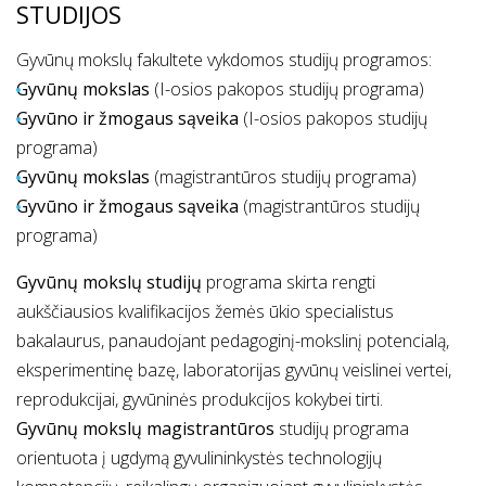
STUDIJOS
Gyvūnų mokslų fakultete vykdomos studijų programos:
Gyvūnų mokslas
(I-osios pakopos studijų programa)
Gyvūno ir žmogaus sąveika
(I-osios pakopos studijų
programa)
Gyvūnų mokslas
(magistrantūros studijų programa)
Gyvūno ir žmogaus sąveika
(magistrantūros studijų
programa)
Gyvūnų mokslų studijų
programa skirta rengti
aukščiausios kvalifikacijos žemės ūkio specialistus
bakalaurus, panaudojant pedagoginį-mokslinį potencialą,
eksperimentinę bazę, laboratorijas gyvūnų veislinei vertei,
reprodukcijai, gyvūninės produkcijos kokybei tirti.
Gyvūnų mokslų magistrantūros
studijų programa
orientuota į ugdymą gyvulininkystės technologijų