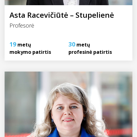
Asta Racevičiūtė – Stupelienė
Profesorė
19
30
metų
metų
mokymo patirtis
profesinė patirtis