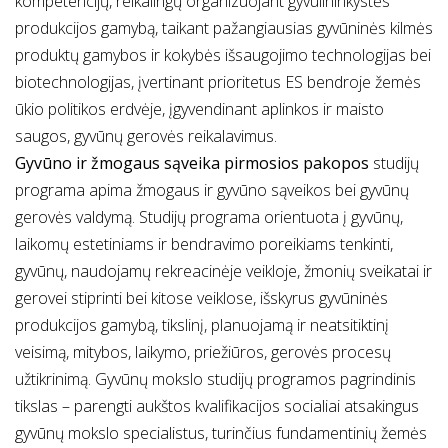
kompetencijų, reikalingų organizuojant gyvulininkystės
produkcijos gamybą, taikant pažangiausias gyvūninės kilmės
produktų gamybos ir kokybės išsaugojimo technologijas bei
biotechnologijas, įvertinant prioritetus ES bendroje žemės
ūkio politikos erdvėje, įgyvendinant aplinkos ir maisto
saugos, gyvūnų gerovės reikalavimus.
Gyvūno ir žmogaus sąveika pirmosios pakopos
studijų
programa apima žmogaus ir gyvūno sąveikos bei gyvūnų
gerovės valdymą. Studijų programa orientuota į gyvūnų,
laikomų estetiniams ir bendravimo poreikiams tenkinti,
gyvūnų, naudojamų rekreacinėje veikloje, žmonių sveikatai ir
gerovei stiprinti bei kitose veiklose, išskyrus gyvūninės
produkcijos gamybą, tikslinį, planuojamą ir neatsitiktinį
veisimą, mitybos, laikymo, priežiūros, gerovės procesų
užtikrinimą. Gyvūnų mokslo studijų programos pagrindinis
tikslas – parengti aukštos kvalifikacijos socialiai atsakingus
gyvūnų mokslo specialistus, turinčius fundamentinių žemės