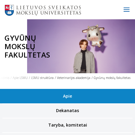
GYVŪNŲ
MOKSLŲ
FAKULTETAS
radinis
Apie LSMU
LSMU struktūra
Veterinarijos akademija
Gyvūnų mokslų fakultetas
Apie
Dekanatas
Taryba, komitetai