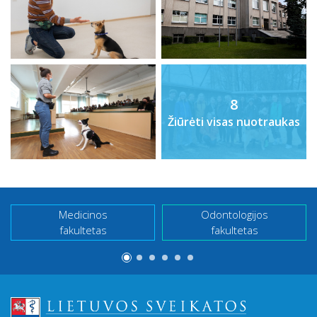
8
Žiūrėti visas nuotraukas
Medicinos
Odontologijos
fakultetas
fakultetas