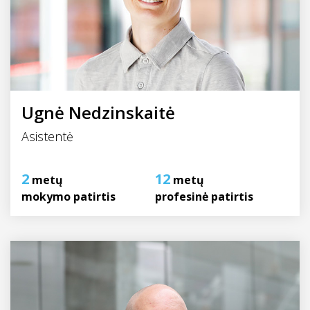
Ugnė Nedzinskaitė
Asistentė
2
12
metų
metų
mokymo patirtis
profesinė patirtis