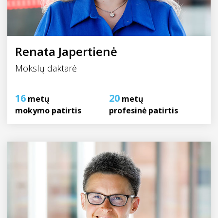
Renata Japertienė
Mokslų daktarė
16
20
metų
metų
mokymo patirtis
profesinė patirtis