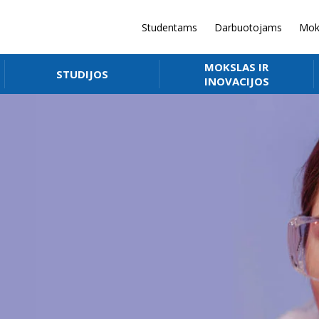
Studentams
Darbuotojams
Mok
MOKSLAS IR
STUDIJOS
INOVACIJOS