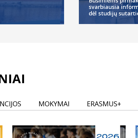
Būsimiems pirmak
svarbiausia infor
dėl studijų sutarti
NIAI
NCIJOS
MOKYMAI
ERASMUS+