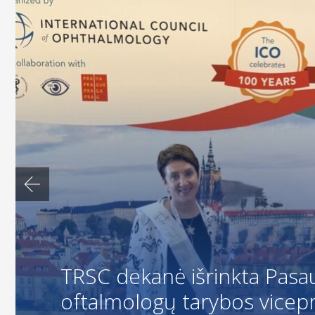
TRSC dekanė išrinkta Pasau
oftalmologų tarybos vicep