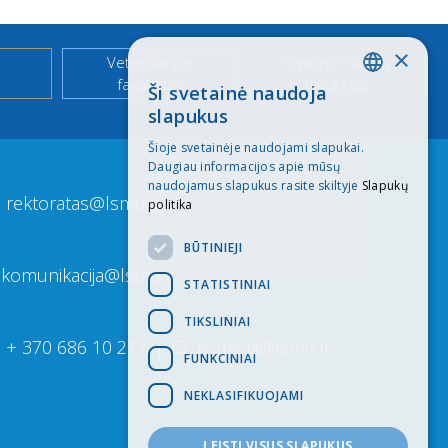
×
Veterinarijos
Gyvūnų mokslų
fakultetas
fakultetas
Ši svetainė naudoja
LITHUANIAN
slapukus
ENGLISH
Šioje svetainėje naudojami slapukai.
Daugiau informacijos apie mūsų
naudojamus slapukus rasite skiltyje
Slapukų
rektoratas@lsmu.lt
politika
BŪTINIEJI
komunikacija@lsmu.lt
STATISTINIAI
TIKSLINIAI
+ 370 686 10 217
|
komisija@lsmu.lt
FUNKCINIAI
NEKLASIFIKUOJAMI
LEISTI VISUS SLAPUKUS