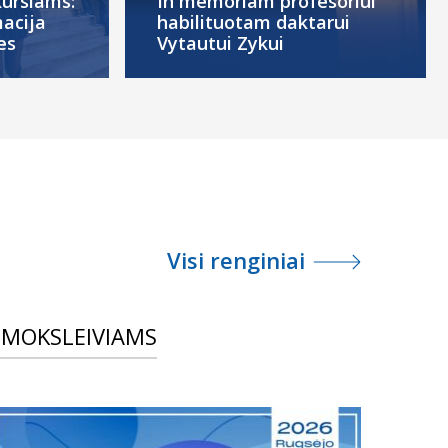
ursiams:
In memoriam profesoriui
macija
habilituotam daktarui
es
Vytautui Zykui
Visi renginiai
MOKSLEIVIAMS