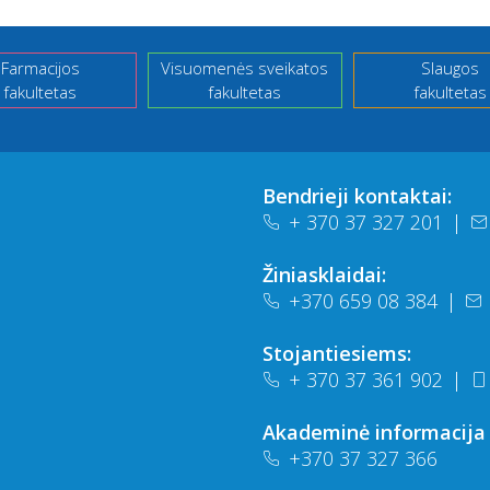
Farmacijos
Visuomenės sveikatos
Slaugos
fakultetas
fakultetas
fakultetas
Bendrieji kontaktai:
+ 370 37 327 201
|
Žiniasklaidai:
+370 659 08 384
|
Stojantiesiems:
+ 370 37 361 902
|
Akademinė informacija
+370 37 327 366