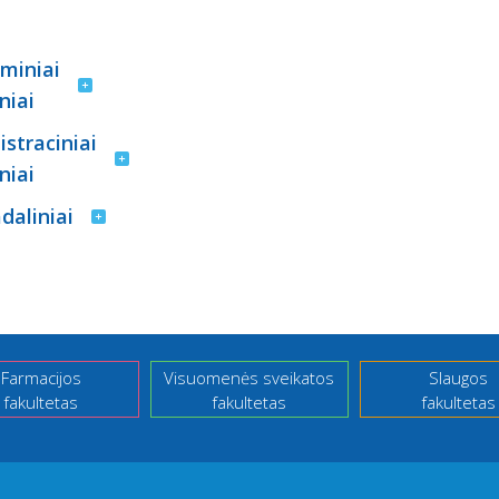
miniai
niai
straciniai
niai
adaliniai
Farmacijos
Visuomenės sveikatos
Slaugos
fakultetas
fakultetas
fakultetas