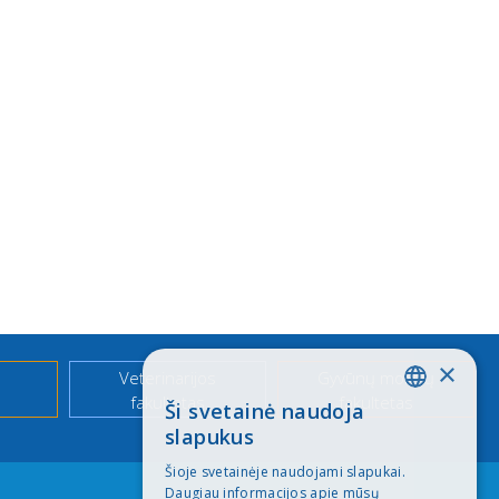
×
Veterinarijos
Gyvūnų mokslų
fakultetas
fakultetas
Ši svetainė naudoja
LITHUANIAN
slapukus
ENGLISH
Šioje svetainėje naudojami slapukai.
Daugiau informacijos apie mūsų