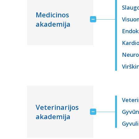
Slaugo
Medicinos
Visuo
akademija
Endokr
Kardio
Neuro
Virški
Veteri
Veterinarijos
Gyvūn
akademija
Gyvuli