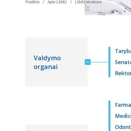
Pradinis
Apie LSMU
LSMU struktūra
Taryb
Valdymo
Senat
organai
Rekto
Farma
Medic
Odont