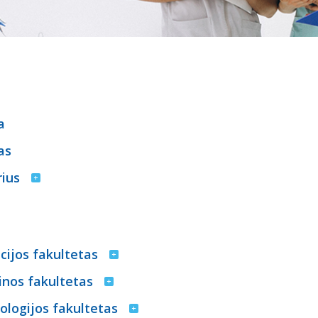
a
as
rius
cijos fakultetas
inos fakultetas
ologijos fakultetas