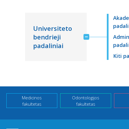
Akade
padali
Universiteto
bendrieji
Admini
padaliniai
padali
Kiti p
Medicinos
Odontologijos
fakultetas
fakultetas