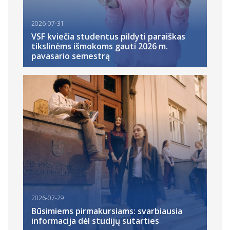
2026-07-31
VSF kviečia studentus pildyti paraiškas
tikslinėms išmokoms gauti 2026 m.
pavasario semestrą
2026-07-29
Būsimiems pirmakursiams: svarbiausia
informacija dėl studijų sutarties