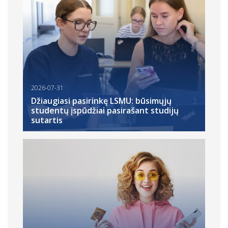
2026-07-31
Džiaugiasi pasirinkę LSMU: būsimųjų
studentų įspūdžiai pasirašant studijų
sutartis