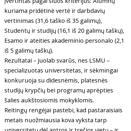
įvertintas pagal šiuos kriterijus: Alumnų
kuriama pridėtinė vertė ir darbdavių
vertinimas (31,6 taško iš 35 galimų),
Studentų ir studijų (16,1 iš 20 galimų taškų),
Esamo ir ateities akademinio personalo (2,1
iš 5 galimų taškų).
Rezultatai – juolab svarūs, nes LSMU –
specializuotas universitetas, ir sėkmingai
konkuruoja su didesnėmis, platesnės
studijų krypčių bei programų aprėpties
šalies aukštosiomis mokyklomis.
Reitingų rengėjai pastebi, kad pastaraisiais
metais nuožmiausia kova vyksta tarp
universitetų dėl antros ir trečios vietų – ir