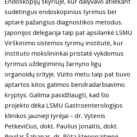
Endoskopijų skyriuje, kur dalyvavo atliekant
sudėtingus endoskopinius tyrimus bei
aptarė pažangius diagnostikos metodus.
Japonijos delegacija taip pat apsilankė LSMU
Virškinimo sistemos tyrimų institute, kur
instituto mokslininkai pristatė vykdomus
tyrimus uždegiminių žarnyno ligų
organoidų srityje. Vizito metu taip pat buvo
aptartos kitos galimos bendradarbiavimo
kryptys. Galima pasidžiaugti, kad šio
projekto dėka LSMU Gastroenterologijos
klinikos jaunieji tyrėjai – dr. Vytenis
Petkevičius, dokt. Paulius Jonaitis, dokt.
Povilas Šabanas, dr. Rūta Steponaitienė