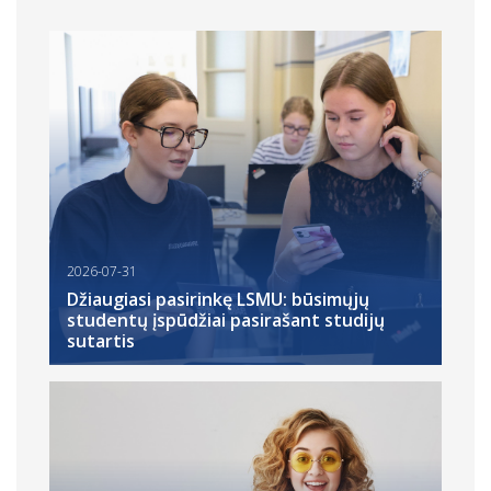
2026-07-31
Džiaugiasi pasirinkę LSMU: būsimųjų
studentų įspūdžiai pasirašant studijų
sutartis