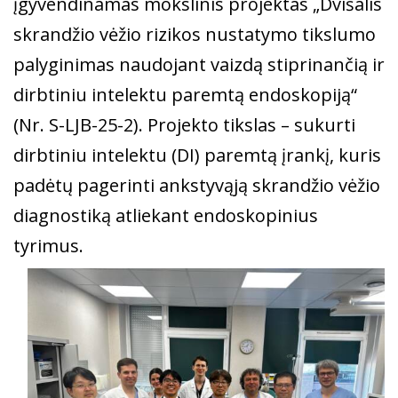
įgyvendinamas mokslinis projektas „Dvišalis
skrandžio vėžio rizikos nustatymo tikslumo
palyginimas naudojant vaizdą stiprinančią ir
dirbtiniu intelektu paremtą endoskopiją“
(Nr. S-LJB-25-2). Projekto tikslas – sukurti
dirbtiniu intelektu (DI) paremtą įrankį, kuris
padėtų pagerinti ankstyvąją skrandžio vėžio
diagnostiką atliekant endoskopinius
tyrimus.