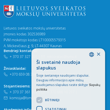
Lietuvos sveikatos mokslų universitetas
Įmonės kodas 302536989
PVM mokėtojo kodas LT100005579315
A. Mickevičiaus g. 9, LT-44307 Kaunas
Bendrieji kontaktai:
×
+ 370 37 327 201
|
rektoratas@lsmu.lt
Ši svetainė naudoja
LITHUANIAN
slapukus
Žiniasklaidai:
ENGLISH
+370 659 08 384
|
komunikacija@lsmu.lt
Šioje svetainėje naudojami slapukai.
Daugiau informacijos apie mūsų
naudojamus slapukus rasite skiltyje
Slapukų
Stojantiesiems:
politika
+ 370 37 361 902
|
+ 370 686 10 217
|
komisija@lsmu.lt
BŪTINIEJI
STATISTINIAI
Akademinė informacija