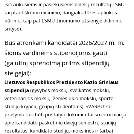
įsitraukusiems ir pasiekusiems didelių rezultatų LSMU
tarptautiškumo didinimo, daugiakultūrės aplinkos
kūrimo, taip pat LSMU žinomumo užsienyje didinimo
srityse).
Bus atrenkami kandidatai 2026/2027 m. m.
šioms vardinėms stipendijoms gauti
(galutinį sprendimą priims stipendijų
steigėjai):
Lietuvos Respublikos Prezidento Kazio Griniaus
stipendija
(gyvybės mokslų, sveikatos mokslų,
veterinarijos mokslų, žemės ūkio mokslų, sporto
studijų krypčių grupių studentams). SVARBU: su
prašymu turi būti pristatyti dokumentai su informacija
apie kandidato paskutinių dviejų semestrų studijų
rezultatus, kandidato studijų, mokslinės ir (arba)