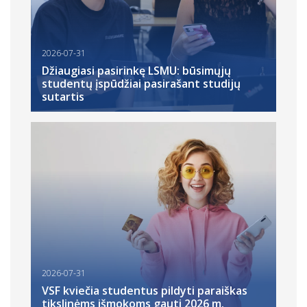
2026-07-31
Džiaugiasi pasirinkę LSMU: būsimųjų
studentų įspūdžiai pasirašant studijų
sutartis
2026-07-31
VSF kviečia studentus pildyti paraiškas
tikslinėms išmokoms gauti 2026 m.