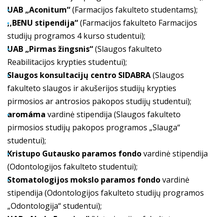
UAB „Aconitum“
(Farmacijos fakulteto studentams);
,,BENU stipendija“
(Farmacijos fakulteto Farmacijos
studijų programos 4 kurso studentui);
UAB „Pirmas žingsnis“
(Slaugos fakulteto
Reabilitacijos krypties studentui);
Slaugos konsultacijų centro SIDABRA
(Slaugos
fakulteto slaugos ir akušerijos studijų krypties
pirmosios ar antrosios pakopos studijų studentui);
aromáma
vardinė stipendija (Slaugos fakulteto
pirmosios studijų pakopos programos „Slauga“
studentui);
Kristupo Gutausko paramos fondo
vardinė stipendija
(Odontologijos fakulteto studentui);
S
tomatologijos mokslo paramos fondo
vardinė
stipendija (Odontologijos fakulteto studijų programos
„Odontologija“ studentui);