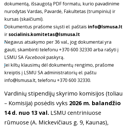
dokumentą, išsaugotą PDF formatu, kurio pavadinime
nurodytas Vardas, Pavardė, Fakultetas (trumpiniu) ir
kursas (skaičiumi).
Dokumentus prašome siųsti el. paštais
info@lsmusa.lt
ir
socialinis.komitetas@lsmusa.lt
Negavus atsakymo per 36 val., jog dokumentai yra
gauti, skambinti telefonu +370 600 32330 arba rašyti į
LSMU SA
Facebook
paskyrą
.
Jei kiltų klausimų dėl dokumentų rengimo, prašome
kreiptis į LSMU SA administratorių el. paštu
info@lsmusa.lt
, telefonu +370 600 32330.
Vardinių stipendijų skyrimo komisijos (toliau
– Komisija) posėdis vyks
2026 m. balandžio
14 d. nuo 13 val.
LSMU centriniuose
rūmuose (A. Mickevičiaus g. 9, Kaunas),