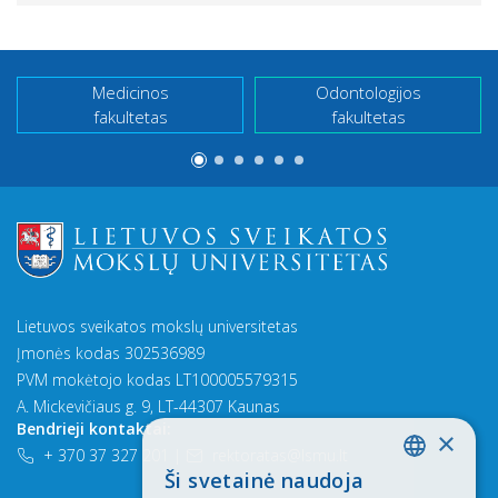
Medicinos
Odontologijos
fakultetas
fakultetas
Lietuvos sveikatos mokslų universitetas
Įmonės kodas 302536989
PVM mokėtojo kodas LT100005579315
A. Mickevičiaus g. 9, LT-44307 Kaunas
Bendrieji kontaktai:
×
+ 370 37 327 201
|
rektoratas@lsmu.lt
Ši svetainė naudoja
LITHUANIAN