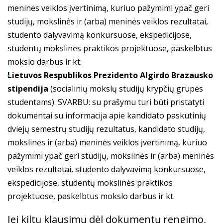
meninės veiklos įvertinimą, kuriuo pažymimi ypač geri
studijų, mokslinės ir (arba) meninės veiklos rezultatai,
studento dalyvavimą konkursuose, ekspedicijose,
studentų mokslinės praktikos projektuose, paskelbtus
mokslo darbus ir kt.
Lietuvos Respublikos Prezidento Algirdo Brazausko
stipendija
(socialinių mokslų studijų krypčių grupės
studentams). SVARBU: su prašymu turi būti pristatyti
dokumentai su informacija apie kandidato paskutinių
dviejų semestrų studijų rezultatus, kandidato studijų,
mokslinės ir (arba) meninės veiklos įvertinimą, kuriuo
pažymimi ypač geri studijų, mokslinės ir (arba) meninės
veiklos rezultatai, studento dalyvavimą konkursuose,
ekspedicijose, studentų mokslinės praktikos
projektuose, paskelbtus mokslo darbus ir kt.
Jei kiltų klausimų dėl dokumentų rengimo,