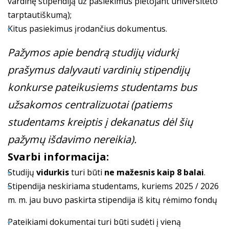
vardinę stipendiją už pasiekimus plėtojant universiteto
tarptautiškumą);
Kitus pasiekimus įrodančius dokumentus.
Pažymos apie bendrą studijų vidurkį
prašymus dalyvauti vardinių stipendijų
konkurse pateikusiems studentams bus
užsakomos centralizuotai (patiems
studentams kreiptis į dekanatus dėl šių
pažymų išdavimo nereikia).
Svarbi informacija:
Studijų
vidurkis
turi būti
ne mažesnis kaip 8 balai
.
Stipendija neskiriama studentams, kuriems 2025 / 2026
m. m. jau buvo paskirta stipendija iš kitų rėmimo fondų
Pateikiami dokumentai turi būti sudėti į vieną