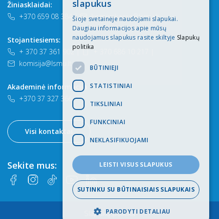
slapukus
Žiniasklaidai:
ENGLISH
+370 659 08 384
|
komunikacija@lsmu.lt
Šioje svetainėje naudojami slapukai.
Daugiau informacijos apie mūsų
naudojamus slapukus rasite skiltyje
Slapukų
Stojantiesiems:
politika
+ 370 37 361 902
|
+ 370 686 10 217
|
komisija@lsmu.lt
BŪTINIEJI
STATISTINIAI
Akademinė informacija
+370 37 327 366
TIKSLINIAI
FUNKCINIAI
Visi kontaktai
NEKLASIFIKUOJAMI
Sekite mus:
LEISTI VISUS SLAPUKUS
SUTINKU SU BŪTINAISIAIS SLAPUKAIS
PARODYTI DETALIAU
Slapukų politika