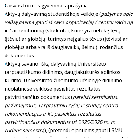
Laisvos formos gyvenimo aprašymą;
Aktyvų dalyvavimą studentiškoje veikloje (
pažymas apie
veiklą galima gauti iš savo organizacijų / centrų vadovų
)
ir / ar remtinumą (studentai, kurie yra netekę tėvų
(įtėvių) ar globėjų, turintys neįgalius tėvus (įtėvius) ar
globėjus arba yra iš daugiavaikių šeimų) įrodančius
dokumentus;
Aktyvų savanorišką dalyvavimą Universiteto
tarptautiškumo didinimo, daugiakultūrės aplinkos
kūrimo, Universiteto žinomumo užsienyje didinimo
nuolatinėse veiklose pasiektus rezultatus
patvirtinančius dokumentus (
pateikti
sertifikatus,
pažymėjimus, Tarptautinių ryšių ir studijų centro
rekomendacijas ir kt. pasiektus rezultatus
patvirtinančius dokumentus už 2025/2026 m. m.
rudens semestrą
), (pretenduojantiems gauti LSMU