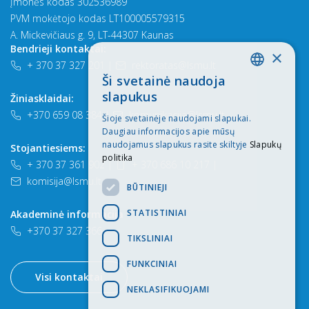
Įmonės kodas 302536989
PVM mokėtojo kodas LT100005579315
A. Mickevičiaus g. 9, LT-44307 Kaunas
Bendrieji kontaktai:
×
+ 370 37 327 201
|
rektoratas@lsmu.lt
Ši svetainė naudoja
LITHUANIAN
slapukus
Žiniasklaidai:
ENGLISH
+370 659 08 384
|
komunikacija@lsmu.lt
Šioje svetainėje naudojami slapukai.
Daugiau informacijos apie mūsų
naudojamus slapukus rasite skiltyje
Slapukų
Stojantiesiems:
politika
+ 370 37 361 902
|
+ 370 686 10 217
|
komisija@lsmu.lt
BŪTINIEJI
STATISTINIAI
Akademinė informacija
+370 37 327 366
TIKSLINIAI
FUNKCINIAI
Visi kontaktai
NEKLASIFIKUOJAMI