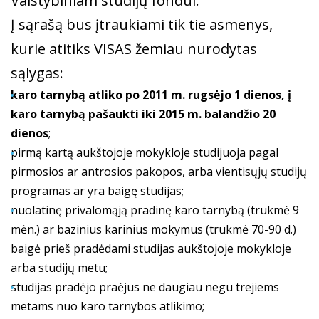
Valstybiniam studijų fondui.
Į sąrašą bus įtraukiami tik tie asmenys,
kurie atitiks VISAS žemiau nurodytas
sąlygas:
karo tarnybą atliko po 2011 m. rugsėjo 1 dienos, į
karo tarnybą pašaukti iki 2015 m. balandžio 20
dienos
;
pirmą kartą aukštojoje mokykloje studijuoja pagal
pirmosios ar antrosios pakopos, arba vientisųjų studijų
programas ar yra baigę studijas;
nuolatinę privalomąją pradinę karo tarnybą (trukmė 9
mėn.) ar bazinius karinius mokymus (trukmė 70-90 d.)
baigė prieš pradėdami studijas aukštojoje mokykloje
arba studijų metu;
studijas pradėjo praėjus ne daugiau negu trejiems
metams nuo karo tarnybos atlikimo;