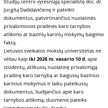
Studijų centro vyresniąją specialistę doc. dr.
Jurgitą Dailidavičienę ir pateikti
dokumentus, patvirtinančius nuolatinės
privalomosios pradinės karo tarnybos
atlikimo ar bazinių karinių mokymų baigimo
faktą.
Lietuvos sveikatos mokslų universitetas ne
vėliau kaip
iki 2026 m. vasario 10 d.
apie
studentų, atlikusių nuolatinę privalomąją
pradinę karo tarnybą ar baigusių bazinius
karinius mokymus ir laiku pateikusių
dokumentus, liudijančius apie karo
tarnybos atlikimą, duomenis pateiks