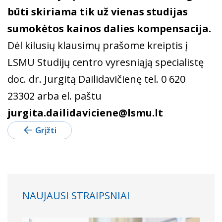
būti skiriama tik už vienas studijas
sumokėtos kainos dalies kompensacija.
Dėl kilusių klausimų prašome kreiptis į
LSMU Studijų centro vyresniąją specialistę
doc. dr. Jurgitą Dailidavičienę tel. 0 620
23302 arba el. paštu
jurgita.dailidaviciene@lsmu.lt
Grįžti
NAUJAUSI STRAIPSNIAI