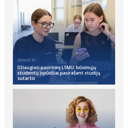
2026-07-31
Džiaugiasi pasirinkę LSMU: būsimųjų
studentų įspūdžiai pasirašant studijų
sutartis