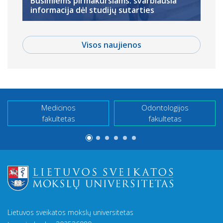
Būsimiems pirmakursiams: svarbiausia
informacija dėl studijų sutarties
Visos naujienos
Medicinos
Odontologijos
fakultetas
fakultetas
Lietuvos sveikatos mokslų universitetas