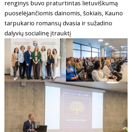
renginys buvo praturtintas lietuviškumą
puoselėjančiomis dainomis, šokiais, Kauno
tarpukario romansų dvasia ir sužadino
dalyvių socialinę įtrauktį