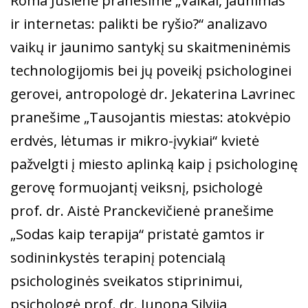
Roma Jusienė pranešime „Vaikai, jaunimas
ir internetas: palikti be ryšio?“ analizavo
vaikų ir jaunimo santykį su skaitmeninėmis
technologijomis bei jų poveikį psichologinei
gerovei, antropologė dr. Jekaterina Lavrinec
pranešime „Tausojantis miestas: atokvėpio
erdvės, lėtumas ir mikro-įvykiai“ kvietė
pažvelgti į miesto aplinką kaip į psichologinę
gerovę formuojantį veiksnį, psichologė
prof. dr. Aistė Pranckevičienė pranešime
„Sodas kaip terapija“ pristatė gamtos ir
sodininkystės terapinį potencialą
psichologinės sveikatos stiprinimui,
psichologė prof. dr. Junona Silvija