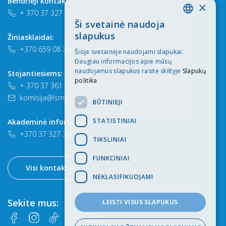
Bendrieji kontaktai:
×
+ 370 37 327 201
|
rektoratas@lsmu.lt
Ši svetainė naudoja
LITHUANIAN
slapukus
Žiniasklaidai:
ENGLISH
+370 659 08 384
|
komunikacija@lsmu.lt
Šioje svetainėje naudojami slapukai.
Daugiau informacijos apie mūsų
naudojamus slapukus rasite skiltyje
Slapukų
Stojantiesiems:
politika
+ 370 37 361 902
|
+ 370 686 10 217
|
komisija@lsmu.lt
BŪTINIEJI
STATISTINIAI
Akademinė informacija
+370 37 327 366
TIKSLINIAI
FUNKCINIAI
Visi kontaktai
NEKLASIFIKUOJAMI
Sekite mus:
LEISTI VISUS SLAPUKUS