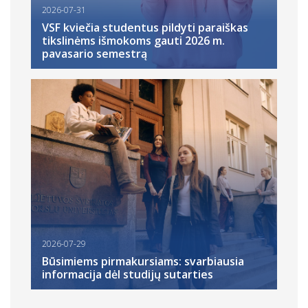
2026-07-31
VSF kviečia studentus pildyti paraiškas
tikslinėms išmokoms gauti 2026 m.
pavasario semestrą
2026-07-29
Būsimiems pirmakursiams: svarbiausia
informacija dėl studijų sutarties