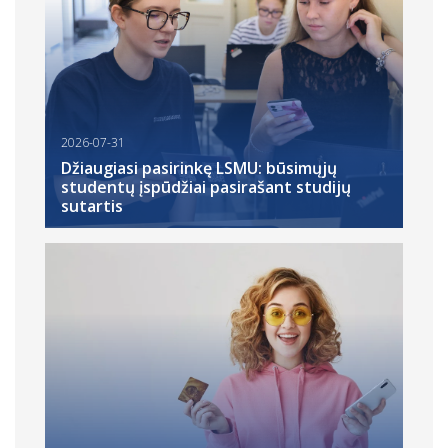
2026-07-31
Džiaugiasi pasirinkę LSMU: būsimųjų
studentų įspūdžiai pasirašant studijų
sutartis