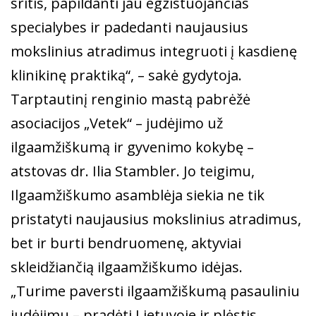
sritis, papildanti jau egzistuojančias
specialybes ir padedanti naujausius
mokslinius atradimus integruoti į kasdienę
klinikinę praktiką“, – sakė gydytoja.
Tarptautinį renginio mastą pabrėžė
asociacijos „Vetek“ – judėjimo už
ilgaamžiškumą ir gyvenimo kokybę –
atstovas dr. Ilia Stambler. Jo teigimu,
Ilgaamžiškumo asamblėja siekia ne tik
pristatyti naujausius mokslinius atradimus,
bet ir burti bendruomenę, aktyviai
skleidžiančią ilgaamžiškumo idėjas.
„Turime paversti ilgaamžiškumą pasauliniu
judėjimu – pradėti Lietuvoje ir plėstis