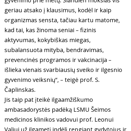
gyvenimo prie metų. Šiandien mokslas vis
geriau atsako į klausimus, kodėl ir kaip
organizmas sensta, tačiau kartu matome,
kad tai, kas žinoma seniai – fizinis
aktyvumas, kokybiškas miegas,
subalansuota mityba, bendravimas,
prevencinės programos ir vakcinacija –
išlieka vienais svarbiausių sveiko ir ilgesnio
gyvenimo veiksnių“, – teigė prof. S.
Čaplinskas.
Jis taip pat įteikė ilgaamžiškumo
ambasadorystės padėką LSMU Šeimos
medicinos klinikos vadovui prof. Leonui
Valiui už ilgametį indėlį rengiant gydytojus ir