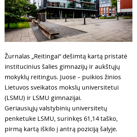
Žurnalas „Reitingai“ dešimtą kartą pristatė
institucinius šalies gimnazijų ir aukštųjų
mokyklų reitingus. Juose – puikios žinios
Lietuvos sveikatos mokslų universitetui
(LSMU) ir LSMU gimnazijai.
Geriausiųjų valstybinių universitetų
penketuke LSMU, surinkęs 61,14 taško,
pirmą kartą iškilo į antrą poziciją šalyje.