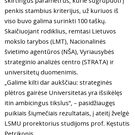
skirtingus parametrus, kurie sugrupuoti į
penkis stambius kriterijus, už kuriuos iš
viso buvo galima surinkti 100 taškų.
Skaičiuojant rodiklius, remtasi Lietuvos
mokslo tarybos (LMT), Nacionalinės
švietimo agentūros (NŠA), Vyriausybės
strateginio analizės centro (STRATA) ir
universitetų duomenimis.
„Galime kilti dar aukščiau: strateginės
plėtros gairėse Universitetas yra išsikėlęs
itin ambicingus tikslus“, – pasidžiaugęs
puikiais šiųmečiais rezultatais, į ateitį žvelgė
LSMU prorektorius studijoms prof. Kęstutis
Petrikonis.