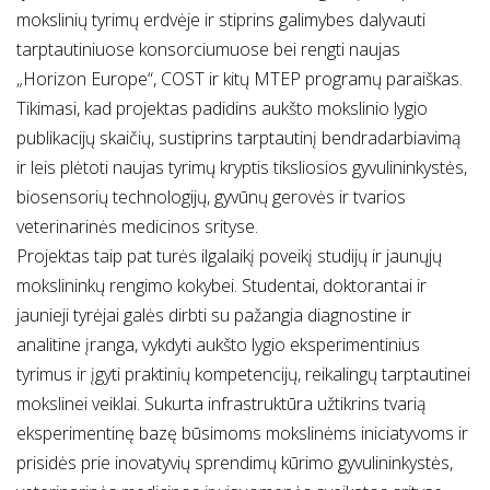
mokslinių tyrimų erdvėje ir stiprins galimybes dalyvauti
tarptautiniuose konsorciumuose bei rengti naujas
„Horizon Europe“, COST ir kitų MTEP programų paraiškas.
Tikimasi, kad projektas padidins aukšto mokslinio lygio
publikacijų skaičių, sustiprins tarptautinį bendradarbiavimą
ir leis plėtoti naujas tyrimų kryptis tiksliosios gyvulininkystės,
biosensorių technologijų, gyvūnų gerovės ir tvarios
veterinarinės medicinos srityse.
Projektas taip pat turės ilgalaikį poveikį studijų ir jaunųjų
mokslininkų rengimo kokybei. Studentai, doktorantai ir
jaunieji tyrėjai galės dirbti su pažangia diagnostine ir
analitine įranga, vykdyti aukšto lygio eksperimentinius
tyrimus ir įgyti praktinių kompetencijų, reikalingų tarptautinei
mokslinei veiklai. Sukurta infrastruktūra užtikrins tvarią
eksperimentinę bazę būsimoms mokslinėms iniciatyvoms ir
prisidės prie inovatyvių sprendimų kūrimo gyvulininkystės,