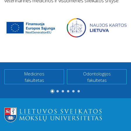
veterinarinės medicinos ir visuomenės sveikatos srityse.
Medicinos
Odontologijos
fakultetas
fakultetas