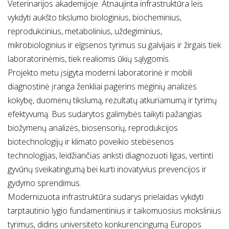
Veterinarijos akademijoje. Atnaujinta infrastruktūra leis
vykdyti aukšto tikslumo biologinius, biocheminius,
reprodukcinius, metabolinius, uždegiminius,
mikrobiologinius ir elgsenos tyrimus su galvijais ir žirgais tiek
laboratorinėmis, tiek realiomis ūkių sąlygomis.
Projekto metu įsigyta moderni laboratorinė ir mobili
diagnostinė įranga ženkliai pagerins mėginių analizės
kokybę, duomenų tikslumą, rezultatų atkuriamumą ir tyrimų
efektyvumą. Bus sudarytos galimybės taikyti pažangias
biožymenų analizės, biosensorių, reprodukcijos
biotechnologijų ir klimato poveikio stebėsenos
technologijas, leidžiančias anksti diagnozuoti ligas, vertinti
gyvūnų sveikatingumą bei kurti inovatyvius prevencijos ir
gydymo sprendimus.
Modernizuota infrastruktūra sudarys prielaidas vykdyti
tarptautinio lygio fundamentinius ir taikomuosius mokslinius
tyrimus, didins universiteto konkurencingumą Europos