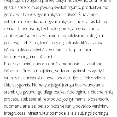
reaguojant į augantį poreikį taikyti inovatyvius, duomenimis
grįstus sprendimus gyvūnų sveikatingumo, produktyvumo,
gerovės ir tvarios gyvulininkystės srityse. Šiuolaikinė
veterinarinė medicina ir gyvulininkystės mokslai vis labiau
remiasi biosensorių technologijomis, automatizuota
analize, biožymenų vertinimu ir kompleksiniu biologinių
procesų stebėjimu, todėl pažangi infrastruktūra tampa
būtina aukštos kokybės tyrimams ir tarptautiniam
konkurencingumui užtikrinti.
Projektas apima laboratorinės, mobiliosios ir analitinės
infrastruktūros atnaujinimą, sudarant galimybes vykdyti
tyrimus tiek universitetinėse laboratorijose, tiek realiomis
ūkių sąlygomis. Numatyta įsigyti įranga bus naudojama
stambiųjų gyvūnų ligų diagnostikai, fiziologinių ir biocheminių
procesų stebėsenai, reprodukcijos tyrimams, biosensorių
duomenų analizei bei aplinkos veiksnių poveikio vertinimui.
Integruotas infrastruktūros modelis leis sujungti skirtingų