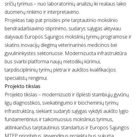
sričių tyrimus – nuo laboratorinių analizių iki realaus laiko
duomenų rinkimo ir interpretavimo.
Projektas taip pat prisidės prie tarptautinio mokslinio
bendradarbiavimo stiprinimo, sudarys sąlygas aktyviau
dalyvauti Europos Sąjungos mokslinių tyrimų programose ir
skatins inovacijų diegimą veterinarinės medicinos bei
gyvulininkystės sektoriuose. Modernizuota infrastruktūra
bus svarbi platforma naujų metodikų kūrimui,
tarpdisciplininių tyrimų plėtrai ir aukštos kvalifikacijos
specialistų rengimui.
Projekto tikslas
Projekto tikslas – modernizuoti ir išplėsti stambiųjų gyvūnų
ligų diagnostikos, sveikatingumo ir biocheminių tyrimų
infrastruktūrą, siekiant sudaryti sąlygas vykdyti aukšto lygio
fundamentinius ir taikomuosius mokslinius tyrimus,
atitinkančius tarptautinius standartus ir Europos Sąjungos
MTEP prioritetus. Įgyvendinus projektą bus sukurta