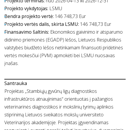
Projekto terminas:
nuo 2026-04-13 iki 2026-12-31
Projekto vykdytojas:
LSMU
Bendra projekto vertė:
146 748,73 Eur
Projekto vertės dalis, skirta LSMU:
146 748,73 Eur
Finansavimo šaltinis:
Ekonomikos gaivinimo ir atsparumo
didinimo priemonės (EGADP) lėšos, Lietuvos Respublikos
valstybės biudžeto lėšos netinkamam finansuoti pridėtinės
vertės mokesčiui (PVM) apmokėti bei LSMU nuosavas
įnašas.
Santrauka
Projektas „Stambiųjų gyvūnų ligų diagnostikos
infrastruktūros atnaujinimas“ orientuotas į pažangios
veterinarinės diagnostikos ir mokslinių tyrimų aplinkos
stiprinimą Lietuvos sveikatos mokslų universiteto
Veterinarijos akademijoje. Projektas įgyvendinamas