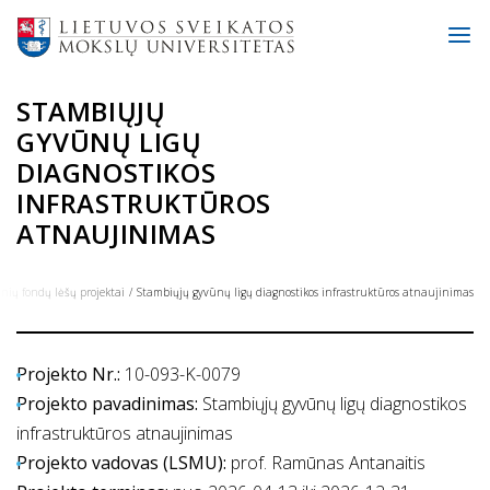
STAMBIŲJŲ
GYVŪNŲ LIGŲ
DIAGNOSTIKOS
INFRASTRUKTŪROS
ATNAUJINIMAS
inių fondų lėšų projektai
Stambiųjų gyvūnų ligų diagnostikos infrastruktūros atnaujinimas
Projekto Nr.:
10-093-K-0079
Projekto pavadinimas:
Stambiųjų gyvūnų ligų diagnostikos
infrastruktūros atnaujinimas
Projekto vadovas (LSMU):
prof. Ramūnas Antanaitis