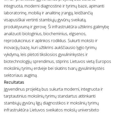
integruota, moderni diagnostinė ir tyrimų bazė, apimanti
laboratorinę, mobilią ir analitinę įrangą, leidžiančią
visapusiškai vertinti stambiųjų gyvūnų sveikatą,
produktyvumą ir gerovę. Ši infrastruktūra užtikrins galimybę
analizuoti biologinius, biocheminius, elgsenos,
reprodukcinius ir aplinkos rodiklius. Sukurti mokslo ir
inovacijų bazę, kuri užtikrins aukščiausio lygio tyrimų
vykdymą, leis plėtoti tiksliosios gyvulininkystės ir
biotechnologijų sprendimus, stiprins Lietuvos vietą Europos
mokslinių tyrimų erdvėje bei skatins tvarų gyvulininkystės
sektoriaus augimą.
Rezultatas
Įgyvendinus projektą bus sukurta moderni, integruota ir
tarptautinius mokslinių tyrimų standartus atitinkanti
stambiųjų gyvūnų ligų diagnostikos ir mokslinių tyrimų
infrastruktūra Lietuvos sveikatos mokslų universiteto