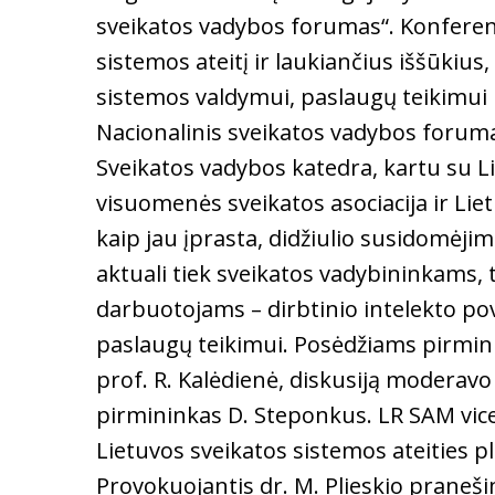
sveikatos vadybos forumas“. Konferen
sistemos ateitį ir laukiančius iššūkius,
sistemos valdymui, paslaugų teikimui b
Nacionalinis sveikatos vadybos foruma
Sveikatos vadybos katedra, kartu su L
visuomenės sveikatos asociacija ir Lie
kaip jau įprasta, didžiulio susidomėjim
aktuali tiek sveikatos vadybininkams, 
darbuotojams – dirbtinio intelekto po
paslaugų teikimui. Posėdžiams pirmin
prof. R. Kalėdienė, diskusiją moderav
pirmininkas D. Steponkus. LR SAM vic
Lietuvos sveikatos sistemos ateities pl
Provokuojantis dr. M. Plieskio praneši