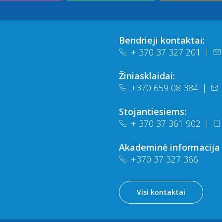
Bendrieji kontaktai:
+ 370 37 327 201
|
Žiniasklaidai:
+370 659 08 384
|
Stojantiesiems:
+ 370 37 361 902
|
Akademinė informacija
+370 37 327 366
Visi kontaktai