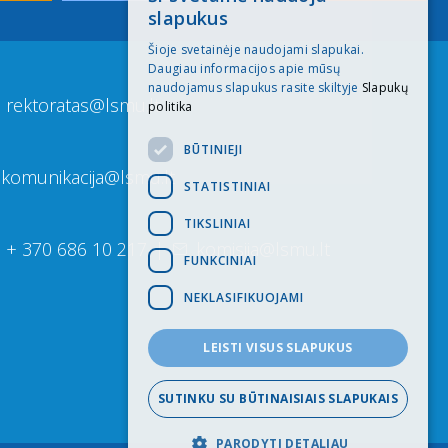
LITHUANIAN
slapukus
ENGLISH
Šioje svetainėje naudojami slapukai.
Daugiau informacijos apie mūsų
naudojamus slapukus rasite skiltyje
Slapukų
rektoratas@lsmu.lt
politika
BŪTINIEJI
komunikacija@lsmu.lt
STATISTINIAI
TIKSLINIAI
+ 370 686 10 217
|
komisija@lsmu.lt
FUNKCINIAI
NEKLASIFIKUOJAMI
LEISTI VISUS SLAPUKUS
SUTINKU SU BŪTINAISIAIS SLAPUKAIS
PARODYTI DETALIAU