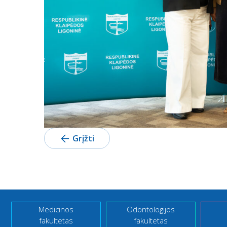
Grįžti
Medicinos
Odontologijos
fakultetas
fakultetas