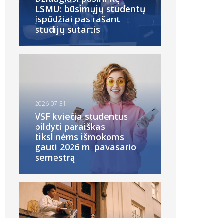
LSMU: būsimųjų studentų
įspūdžiai pasirašant
studijų sutartis
2026-07-31
VSF kviečia studentus
pildyti paraiškas
tikslinėms išmokoms
gauti 2026 m. pavasario
semestrą