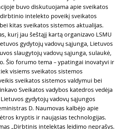
cijoje buvo diskutuojama apie sveikatos
 dirbtinio intelekto poveikį sveikatos
ei kitas sveikatos sistemos aktualijas.
s, kurį jau šeštąjį kartą organizavo LSMU
ietuvos gydytojų vadovų sąjunga, Lietuvos
tuvos slaugytojų vadovų sąjunga, sulaukė,
o. Šio forumo tema – ypatingai inovatyvi ir
tiek visiems sveikatos sistemos
veikis sveikatos sistemos valdymui bei
inkavo Sveikatos vadybos katedros vedėja
o Lietuvos gydytojų vadovų sąjungos
eministras D. Naumovas kalbėjo apie
ėtros kryptis ir naująsias technologijas.
mas „Dirbtinis intelektas leidimo neprašys.