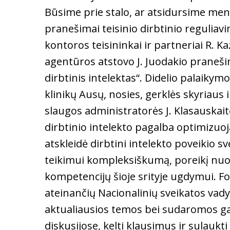
Būsime prie stalo, ar atsidursime meniu
pranešimai teisinio dirbtinio reguliav
kontoros teisininkai ir partneriai R. K
agentūros atstovo J. Juodakio praneši
dirbtinis intelektas“. Didelio palaik
klinikų Ausų, nosies, gerklės skyriaus 
slaugos administratorės J. Klasauskait
dirbtinio intelekto pagalba optimizuoj
atskleidė dirbtini intelekto poveikio 
teikimui kompleksiškumą, poreikį nuola
kompetencijų šioje srityje ugdymui. Fo
ateinančių Nacionalinių sveikatos va
aktualiausios temos bei sudaromos gal
diskusijose, kelti klausimus ir sulaukt