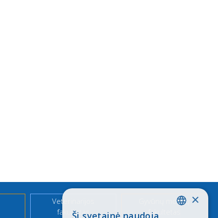
×
Veterinarijos
Gyvūnų mokslų
fakultetas
fakultetas
Ši svetainė naudoja