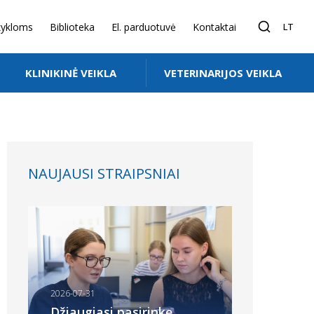
ykloms
Biblioteka
El. parduotuvė
Kontaktai
LT
KLINIKINĖ VEIKLA
VETERINARIJOS VEIKLA
bei paslaugų teikimui
NAUJAUSI STRAIPSNIAI
2026-07-31
Džiaugiasi pasirinkę