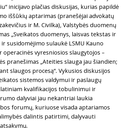
“ inicijavo plačias diskusijas, kurias papildė
imo iššūkių aptarimas (pranešėjai advokatų
azakevičius ir M. Civilka), Valstybės duomenų
mas „Sveikatos duomenys, laisvas tekstas ir
ymo ir susidomėjimo sulaukė LSMU Kauno
ir operacinės vyresniosios slaugytojos –
ės pranešimas „Ateities slauga jau šiandien;
ant slaugos procesą“. Vykusios diskusijos
sveikatos sistemos valdymui ir paslaugų
tiniam kvalifikacijos tobulinimui ir
rumo dalyviai jau nekantriai laukia
dybos forumų, kuriuose visada aptariamos
imybės dalintis patirtimi, dalyvauti
i atsakymų.