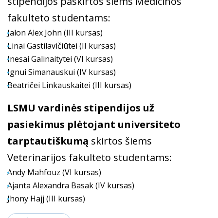
stipendijos paskirtos šiems Medicinos
fakulteto studentams:
Jalon Alex John (III kursas)
Linai Gastilavičiūtei (II kursas)
Inesai Galinaitytei (VI kursas)
Ignui Simanauskui (IV kursas)
Beatričei Linkauskaitei (III kursas)
LSMU vardinės stipendijos už
pasiekimus plėtojant universiteto
tarptautiškumą
skirtos šiems
Veterinarijos fakulteto studentams:
Andy Mahfouz (VI kursas)
Ajanta Alexandra Basak (IV kursas)
Jhony Hajj (III kursas)