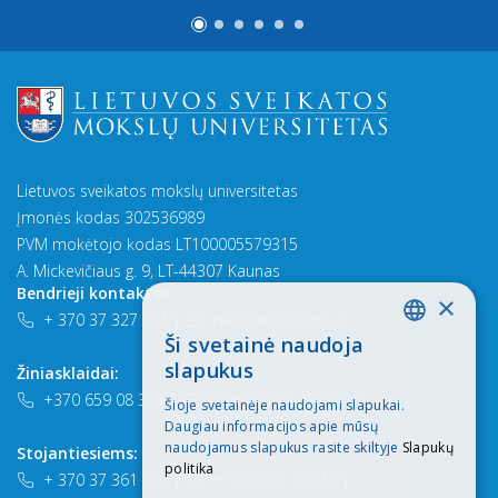
Lietuvos sveikatos mokslų universitetas
Įmonės kodas 302536989
PVM mokėtojo kodas LT100005579315
A. Mickevičiaus g. 9, LT-44307 Kaunas
Bendrieji kontaktai:
×
+ 370 37 327 201
|
rektoratas@lsmu.lt
Ši svetainė naudoja
LITHUANIAN
slapukus
Žiniasklaidai:
ENGLISH
+370 659 08 384
|
komunikacija@lsmu.lt
Šioje svetainėje naudojami slapukai.
Daugiau informacijos apie mūsų
naudojamus slapukus rasite skiltyje
Slapukų
Stojantiesiems:
politika
+ 370 37 361 902
|
+ 370 686 10 217
|