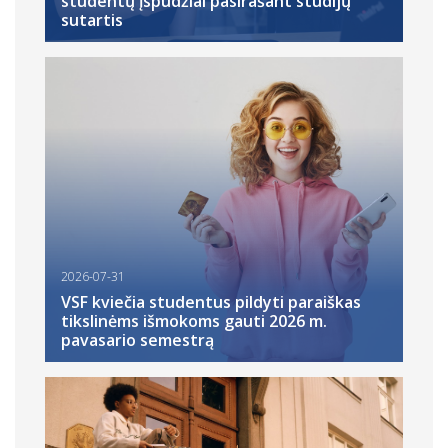
studentų įspūdžiai pasirašant studijų
sutartis
2026-07-31
VSF kviečia studentus pildyti paraiškas
tikslinėms išmokoms gauti 2026 m.
pavasario semestrą