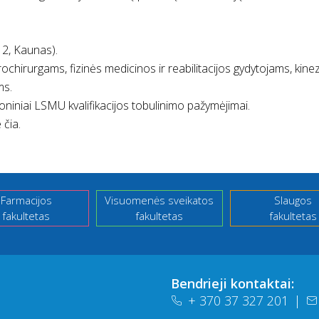
 2, Kaunas).
hirurgams, fizinės medicinos ir reabilitacijos gydytojams, kin
ms.
oniniai LSMU kvalifikacijos tobulinimo pažymėjimai.
 čia
.
Farmacijos
Visuomenės sveikatos
Slaugos
fakultetas
fakultetas
fakultetas
Bendrieji kontaktai:
+ 370 37 327 201
|