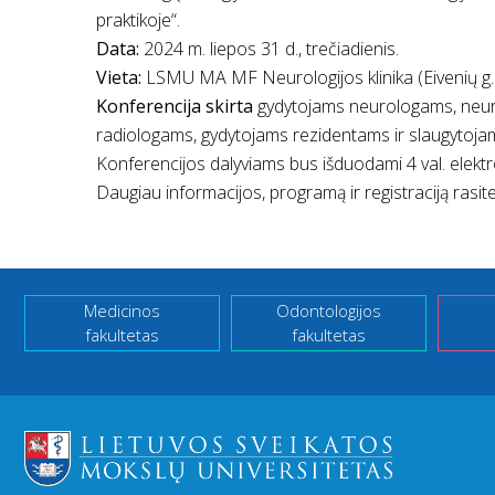
praktikoje“.
Data:
2024 m. liepos 31 d., trečiadienis.
Vieta:
LSMU MA MF Neurologijos klinika (Eivenių g.
Konferencija skirta
gydytojams neurologams, neuroc
radiologams, gydytojams rezidentams ir slaugytoja
Konferencijos dalyviams bus išduodami 4 val. elektr
Daugiau informacijos,
programą ir registraciją rasite
Medicinos
Odontologijos
fakultetas
fakultetas