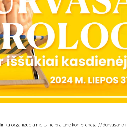
ka organizuoja mokslinę praktinę konferenciją „Vidurvasario neur