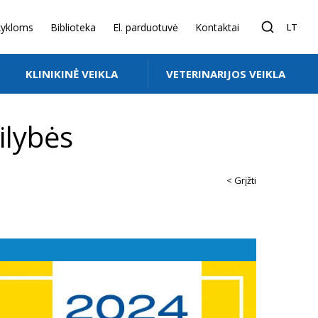
ykloms
Biblioteka
El. parduotuvė
Kontaktai
LT
KLINIKINĖ VEIKLA
VETERINARIJOS VEIKLA
ilybės
< Grįžti