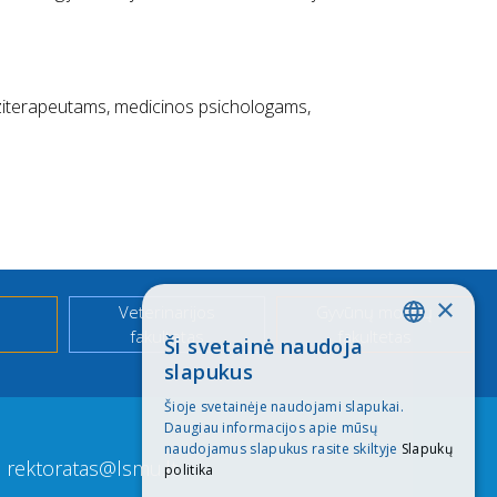
eziterapeutams, medicinos psichologams,
×
Veterinarijos
Gyvūnų mokslų
fakultetas
fakultetas
Ši svetainė naudoja
LITHUANIAN
slapukus
ENGLISH
Šioje svetainėje naudojami slapukai.
Daugiau informacijos apie mūsų
naudojamus slapukus rasite skiltyje
Slapukų
rektoratas@lsmu.lt
politika