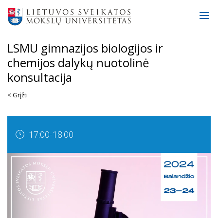
LSMU gimnazijos biologijos ir
chemijos dalykų nuotolinė
konsultacija
< Grįžti
17:00-18:00