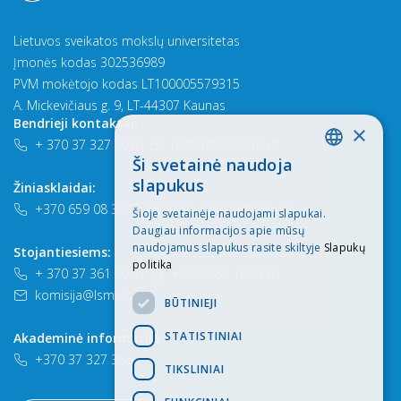
Lietuvos sveikatos mokslų universitetas
Įmonės kodas 302536989
PVM mokėtojo kodas LT100005579315
A. Mickevičiaus g. 9, LT-44307 Kaunas
Bendrieji kontaktai:
×
+ 370 37 327 201
|
rektoratas@lsmu.lt
Ši svetainė naudoja
LITHUANIAN
slapukus
Žiniasklaidai:
ENGLISH
+370 659 08 384
|
komunikacija@lsmu.lt
Šioje svetainėje naudojami slapukai.
Daugiau informacijos apie mūsų
naudojamus slapukus rasite skiltyje
Slapukų
Stojantiesiems:
politika
+ 370 37 361 902
|
+ 370 686 10 217
|
komisija@lsmu.lt
BŪTINIEJI
STATISTINIAI
Akademinė informacija
+370 37 327 366
TIKSLINIAI