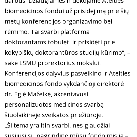
darbus. Džiaugiamės ir dėkojame Ateities
biomedicinos fondui už prisidėjimą prie šių
metų konferencijos organizavimo bei
rėmimo. Tai svarbi platforma
doktorantams tobulėti ir prisidėti prie
kokybiškų doktorantūros studijų kūrimo“, –
sakė LSMU prorektorius mokslui.
Konferencijos dalyvius pasveikino ir Ateities
biomedicinos fondo vykdančioji direktorė
dr. Eglė Mažeikė, akcentavusi
personalizuotos medicinos svarbą
šiuolaikinėje sveikatos priežiūroje.
„Ši tema yra itin svarbi, nes glaudžiai
susijusi su pagrindine mūsų fondo misija –