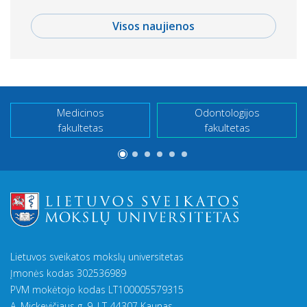
Visos naujienos
Medicinos
Odontologijos
fakultetas
fakultetas
Lietuvos sveikatos mokslų universitetas
Įmonės kodas 302536989
PVM mokėtojo kodas LT100005579315
A. Mickevičiaus g. 9, LT-44307 Kaunas