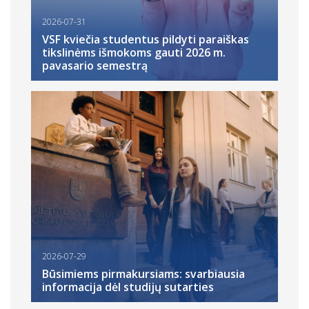
2026-07-31
VSF kviečia studentus pildyti paraiškas
tikslinėms išmokoms gauti 2026 m.
pavasario semestrą
2026-07-29
Būsimiems pirmakursiams: svarbiausia
informacija dėl studijų sutarties