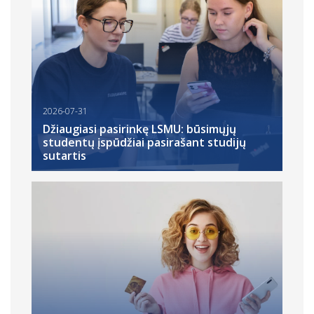
2026-07-31
Džiaugiasi pasirinkę LSMU: būsimųjų
studentų įspūdžiai pasirašant studijų
sutartis