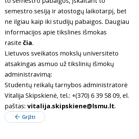
to semestro pabaigos, įskaitant to
semestro sesiją ir atostogų laikotarpį, bet
ne ilgiau kaip iki studijų pabaigos. Daugiau
informacijos apie tikslines išmokas
rasite
čia
.
Lietuvos sveikatos mokslų universiteto
atsakingas asmuo už tikslinių išmokų
administravimą:
Studentų reikalų tarnybos administratorė
Vitalija Skipskienė, tel.: +(370) 6 39 58 09, el.
paštas:
vitalija.skipskiene@lsmu.lt
.
Grįžti