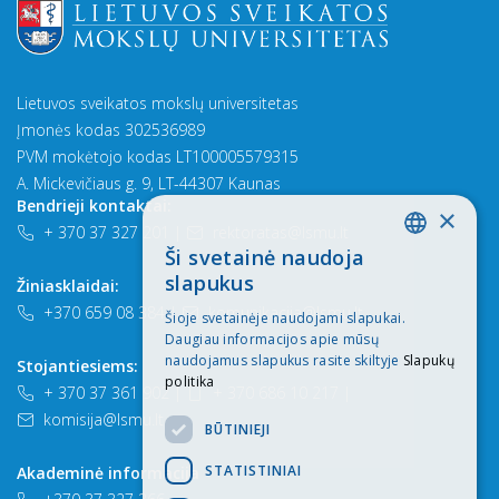
Lietuvos sveikatos mokslų universitetas
Įmonės kodas 302536989
PVM mokėtojo kodas LT100005579315
A. Mickevičiaus g. 9, LT-44307 Kaunas
Bendrieji kontaktai:
×
+ 370 37 327 201
|
rektoratas@lsmu.lt
Ši svetainė naudoja
LITHUANIAN
slapukus
Žiniasklaidai:
ENGLISH
+370 659 08 384
|
komunikacija@lsmu.lt
Šioje svetainėje naudojami slapukai.
Daugiau informacijos apie mūsų
naudojamus slapukus rasite skiltyje
Slapukų
Stojantiesiems:
politika
+ 370 37 361 902
|
+ 370 686 10 217
|
komisija@lsmu.lt
BŪTINIEJI
STATISTINIAI
Akademinė informacija