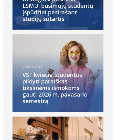
LSMU: būsimųjų studentų
įspūdžiai pasirašant
studijų sutartis
2026-07-31
VSF kviečia studentus
pildyti paraiškas
tikslinėms išmokoms
gauti 2026 m. pavasario
semestrą