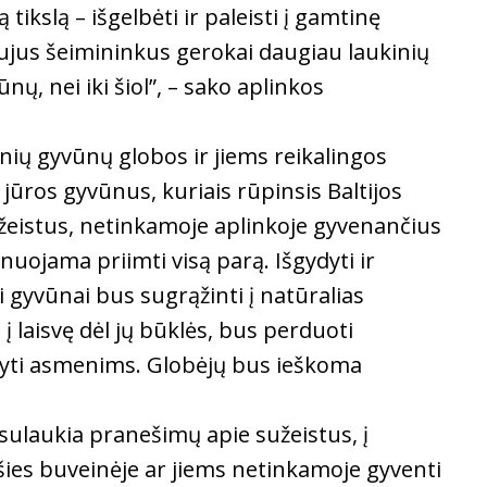
tikslą – išgelbėti ir paleisti į gamtinę
aujus šeimininkus gerokai daugiau laukinių
ų, nei iki šiol”, – sako aplinkos
ių gyvūnų globos ir jiems reikalingos
 jūros gyvūnus, kuriais rūpinsis Baltijos
užeistus, netinkamoje aplinkoje gyvenančius
uojama priimti visą parą. Išgydyti ir
i gyvūnai bus sugrąžinti į natūralias
 į laisvę dėl jų būklės, bus perduoti
ikyti asmenims. Globėjų bus ieškoma
sulaukia pranešimų apie sužeistus, į
šies buveinėje ar jiems netinkamoje gyventi