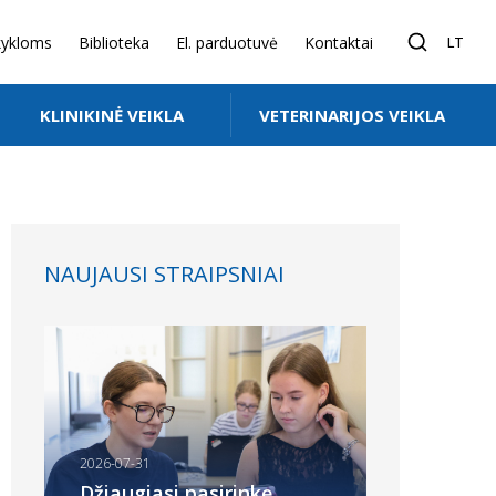
ykloms
Biblioteka
El. parduotuvė
Kontaktai
LT
KLINIKINĖ VEIKLA
VETERINARIJOS VEIKLA
NAUJAUSI STRAIPSNIAI
2026-07-31
Džiaugiasi pasirinkę