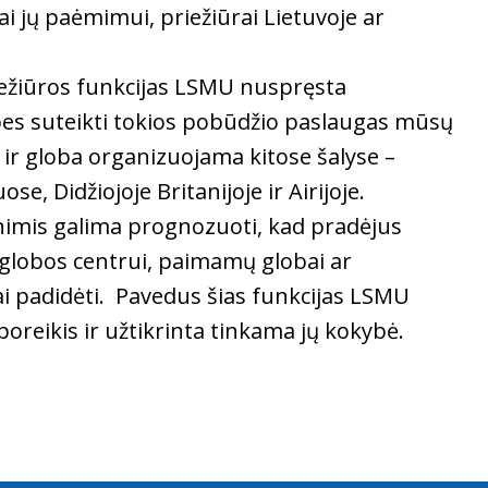
tai jų paėmimui, priežiūrai Lietuvoje ar
iežiūros funkcijas LSMU nuspręsta
ybes suteikti tokios pobūdžio paslaugas mūsų
ja ir globa organizuojama kitose šalyse –
, Didžiojoje Britanijoje ir Airijoje.
enimis galima prognozuoti, kad pradėjus
 globos centrui, paimamų globai ar
iai padidėti. Pavedus šias funkcijas LSMU
oreikis ir užtikrinta tinkama jų kokybė.