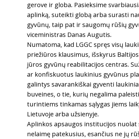
gerove ir globa. Pasieksime svarbiausią 
aplinką, suteikti globą arba surasti n
gyvūnų, taip pat ir saugomų rūšių gyvūn
viceministras Danas Augutis.
Numatoma, kad LGGC spręs visų laukin
priežiūros klausimus, išskyrus Baltijos
jūros gyvūnų reabilitacijos centras. S
ar konfiskuotus laukinius gyvūnus plan
galintys savarankiškai gyventi laukinia
buveines, o tie, kurių negalima paleisti
turintiems tinkamas sąlygas jiems la
Lietuvoje arba užsienyje.
Aplinkos apsaugos institucijos nuolat 
nelaimę patekusius, esančius ne jų rū