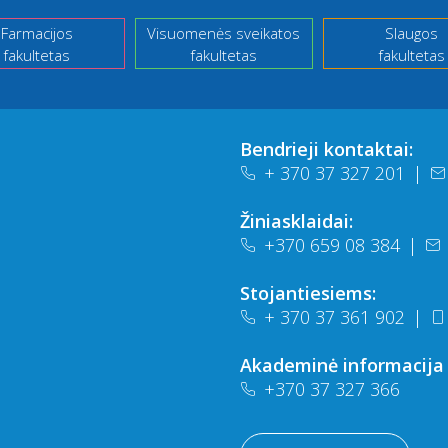
Farmacijos
Visuomenės sveikatos
Slaugos
fakultetas
fakultetas
fakultetas
Bendrieji kontaktai:
+ 370 37 327 201
|
Žiniasklaidai:
+370 659 08 384
|
Stojantiesiems:
+ 370 37 361 902
|
Akademinė informacija
+370 37 327 366