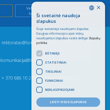
×
Veterinarijos
Gyvūnų mokslų
fakultetas
fakultetas
Ši svetainė naudoja
LITHUANIAN
slapukus
ENGLISH
Šioje svetainėje naudojami slapukai.
Daugiau informacijos apie mūsų
naudojamus slapukus rasite skiltyje
Slapukų
rektoratas@lsmu.lt
politika
BŪTINIEJI
komunikacija@lsmu.lt
STATISTINIAI
TIKSLINIAI
+ 370 686 10 217
|
komisija@lsmu.lt
FUNKCINIAI
NEKLASIFIKUOJAMI
LEISTI VISUS SLAPUKUS