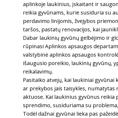
aplinkoje laukinius, įskaitant ir saug
reikia gyvūnams, kurie susiduria su au
perdavimo linijomis, žvejybos priemo
taršos, pastatų renovacijos, kai jaunik
Dabar laukinių gyvūnų gelbėjimo ir gl
rūpinasi Aplinkos apsaugos departame
valstybinė aplinkos apsaugos kontrolė
išaugusio poreikio, laukinių gyvūnų, yp
reikalavimų.
Pasitaiko atvejų, kai laukiniai gyvūnai
ar prekybos jais taisykles, numatytas n
aktuose. Kai laukinius gyvūnus reikia pa
sprendimo, susiduriama su problema, 
Todėl dažnai gyvūnai lieka pas pažeidė