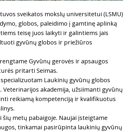
etuvos sveikatos mokslų universitetui (LSMU)
ydymo, globos, paleidimo į gamtinę aplinką
ms teisę juos laikyti ir galintiems jais
ltuoti gyvūnų globos ir priežiūros
parengtame Gyvūnų gerovės ir apsaugos
urės pritarti Seimas.
specializuotam Laukinių gyvūnų globos
 Veterinarijos akademija, užsiimanti gyvūnų
urinti reikiamą kompetenciją ir kvalifikuotus
linys.
i šių metų pabaigoje. Naujai įsteigtame
augos, tinkamai pasirūpinta laukinių gyvūnų