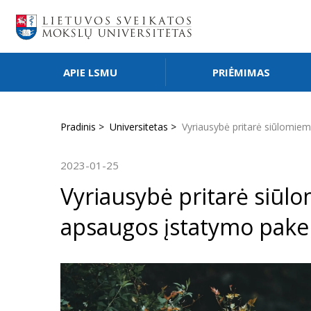
APIE LSMU
PRIĖMIMAS
Pradinis
Universitetas
Vyriausybė pritarė siūlomie
2023-01-25
Vyriausybė pritarė siūl
apsaugos įstatymo pak