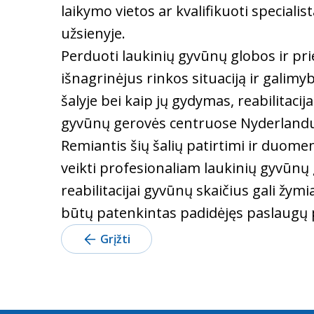
laikymo vietos ar kvalifikuoti specialis
užsienyje.
Perduoti laukinių gyvūnų globos ir pr
išnagrinėjus rinkos situaciją ir galim
šalyje bei kaip jų gydymas, reabilitaci
gyvūnų gerovės centruose Nyderlanduose
Remiantis šių šalių patirtimi ir duom
veikti profesionaliam laukinių gyvūnų
reabilitacijai gyvūnų skaičius gali žym
būtų patenkintas padidėjęs paslaugų p
Grįžti