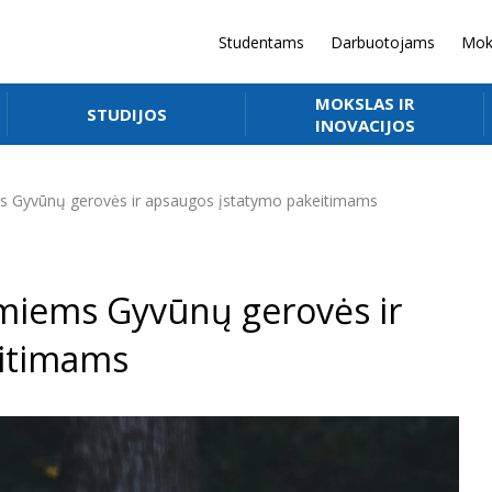
Studentams
Darbuotojams
Mok
MOKSLAS IR
STUDIJOS
INOVACIJOS
ms Gyvūnų gerovės ir apsaugos įstatymo pakeitimams
omiems Gyvūnų gerovės ir
eitimams