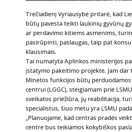
Trečiadienį Vyriausybė pritarė, kad Li
būtų pavesta teikti laukinių gyvūnų g
ar perdavimo kitiems asmenims, turintie
pasirūpinti, paslaugas, taip pat konsu
klausimais.
Tai numatyta Aplinkos ministerijos 
įstatymo pakeitimo projekte. Jam dar t
Minėtos funkcijos būtų perduodamos 
centrui (LGGC), steigiamam prie LSMU.
sveikatos priežiūra, jų reabilitacija, t
specialistus, šiuo metu yra LSMU pada
„Planuojame, kad centras pradės veikt
centre bus teikiamos kokybiškos pasl