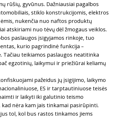
omų rūšių, gyvūnus. Dažniausiai pagalbos
tomobiliais, stiklo konstrukcijomis, elektros
nėmis, nukenčia nuo naftos produktų
liai atskiriami nuo tėvų dėl žmogaus veiklos.
obos paslaugos įsigyjamos rinkoje, tuo
ntas, kurio pagrindinė funkcija –
. Tačiau teikiamos paslaugos neatitinka
ač egzotinių, laikymui ir priežiūrai keliamų
 konfiskuojami pažeidus jų įsigijimo, laikymo
acionaliniuose, ES ir tarptautiniuose teisės
imti ir laikyti iki galutinio teismo
kad nėra kam jais tinkamai pasirūpinti.
jus tol, kol bus rastos tinkamos jiems