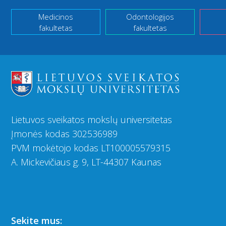
Medicinos
Odontologijos
fakultetas
fakultetas
Lietuvos sveikatos mokslų universitetas
Įmonės kodas 302536989
PVM mokėtojo kodas LT100005579315
A. Mickevičiaus g. 9, LT-44307 Kaunas
Sekite mus: