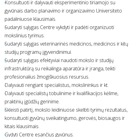
Konsultuoti ir dalyvauti eksperimentinio tiriamojo su
gyvūnais darbo planavimo ir organizavimo Universiteto
padaliniuose klausimais.
Sudaryti sąlygas Centre vykdyti ir padėti organizuoti
mokslinius tyrimus.
Sudaryti sąlygas veterinarinės medicinos, medicinos ir kitų
studijų programų įgyvendinimui.
Sudaryti sąlygas efektyviai naudoti mokslo ir studijų
infrastruktūrą su reikalinga aparatūra ir įranga, teikti
profesionalius žmogiškuosius resursus.
Dalyvauti rengiant specialistus, mokslininkus ir kt.
Dalyvauti specialistų tobulinime ir kvalifikacijos kėlime,
praktinių įgūdžių gerinime.
Skleisti patirtį, mokslo leidiniuose skelbti tyrimų rezultatus,
konsultuoti gyvūnų sveikatingumo, gerovės, biosaugos ir
kitais klausimais.
Gydyti Centre esančius gyvūnus.