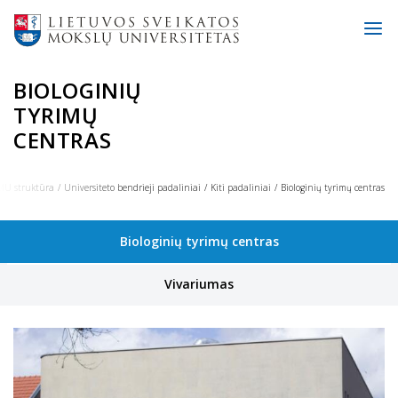
BIOLOGINIŲ
TYRIMŲ
CENTRAS
MU struktūra
Universiteto bendrieji padaliniai
Kiti padaliniai
Biologinių tyrimų centras
Biologinių tyrimų centras
Vivariumas