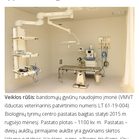
Veiklos rūšis:
bandomųjų gyvūnų naudojimo įmonė (VMVT
išduotas veterinarinis patvirtinimo numeris LT 61-19-004).
Biologinių tyrimų centro pastatas baigtas statyti 2015 m.
rugsėjo mėnesį. Pastato plotas – 1100 kv. m. Pastatas –
dviejų aukštų, pirmajame aukšte yra gyvūnams skirtos