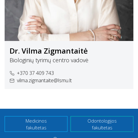
Dr. Vilma Zigmantaitė
Biologinių tyrimų centro vadovė
+370 37 409 743
vilma.zigmantaite@lsmu.lt
Medicinos
Odontologijos
fakultetas
fakultetas