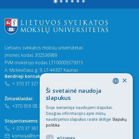
Lietuvos sveikatos mokslų universitetas
Įmonės kodas 302536989
PVM mokėtojo kodas LT100005579315
A. Mickevičiaus g. 9, LT-44307 Kaunas
Bendrieji kontaktai:
×
+ 370 37 327 201
|
rektoratas@lsmu.lt
Ši svetainė naudoja
LITHUANIAN
slapukus
Žiniasklaidai:
ENGLISH
+370 659 08 384
|
komunikacija@lsmu.lt
Šioje svetainėje naudojami slapukai.
Daugiau informacijos apie mūsų
naudojamus slapukus rasite skiltyje
Slapukų
Stojantiesiems:
politika
+ 370 37 361 902
|
+ 370 686 10 217
|
komisija@lsmu.lt
BŪTINIEJI