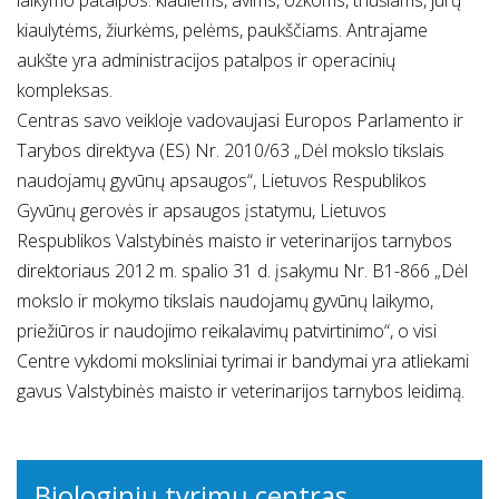
laikymo patalpos: kiaulėms, avims, ožkoms, triušiams, jūrų
kiaulytėms, žiurkėms, pelėms, paukščiams. Antrajame
aukšte yra administracijos patalpos ir operacinių
kompleksas.
Centras savo veikloje vadovaujasi Europos Parlamento ir
Tarybos direktyva (ES) Nr. 2010/63 „Dėl mokslo tikslais
naudojamų gyvūnų apsaugos“, Lietuvos Respublikos
Gyvūnų gerovės ir apsaugos įstatymu, Lietuvos
Respublikos Valstybinės maisto ir veterinarijos tarnybos
direktoriaus 2012 m. spalio 31 d. įsakymu Nr. B1-866 „Dėl
mokslo ir mokymo tikslais naudojamų gyvūnų laikymo,
priežiūros ir naudojimo reikalavimų patvirtinimo“, o visi
Centre vykdomi moksliniai tyrimai ir bandymai yra atliekami
gavus Valstybinės maisto ir veterinarijos tarnybos leidimą.
Biologinių tyrimų centras