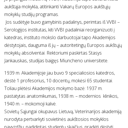
aukštąja mokykla, atitinkanti Vakarų Europos aukštųjų
mokyklų studijų programas.
Jos sudėtyje buvo gamybinis padalinys, perimtas iš VVBI –
Serologijos institutas, kiti VVBI padaliniai reorganizuoti į
katedras, instituto mokslo darbuotojai tapo Akademijos
dėstytojais, dauguma iš jų – autoritetingų Europos aukštųjų
mokyklų absolventai. Rektoriumi paskirtas Stasys
Jankauskas, studijas baigęs Miuncheno universitete.
1939 m. Akademijoje jau buvo 9 specialiosios katedros,
dėstė 1 profesorius, 10 docentų, mokėsi 65 studentai.
Toliau plėtėsi Akademijos mokymo bazė: 1937 m.
pastatytas anatomikumas, 1938 m. – modernios klinikos,
1940 m. – mokomoji kalvė.
Sovietų Sąjungai okupavus Lietuvą, Veterinarijos akademiją
nurodyta pertvarkyti sovietinės aukštosios mokyklos
pavyzdžiu: padidintas studentų skaičius, pradėti dėstyti