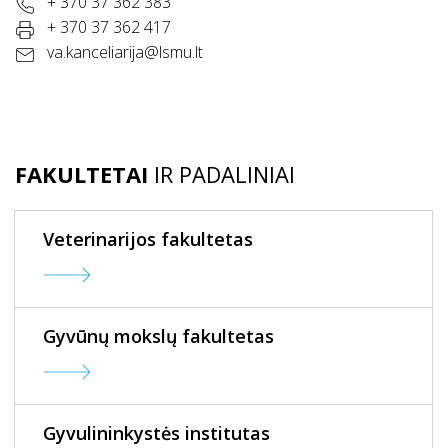
+ 370 37 362 383
+ 370 37 362 417
va.kanceliarija@lsmu.lt
FAKULTETAI
IR PADALINIAI
Veterinarijos fakultetas
Gyvūnų mokslų fakultetas
Gyvulininkystės institutas