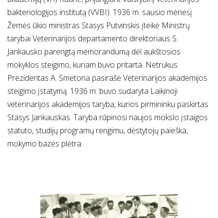
bakteriologijos institutą (VVBI). 1936 m. sausio mėnesį
Žemės ūkio ministras Stasys Putvinskis įteikė Ministrų
tarybai Veterinarijos departamento direktoriaus S.
Jankausko parengtą memorandumą dėl aukštosios
mokyklos steigimo, kuriam buvo pritarta. Netrukus
Prezidentas A. Smetona pasirašė Veterinarijos akademijos
steigimo įstatymą. 1936 m. buvo sudaryta Laikinoji
veterinarijos akademijos taryba, kurios pirmininku paskirtas
Stasys Jankauskas. Taryba rūpinosi naujos mokslo įstaigos
statuto, studijų programų rengimu, dėstytojų paieška,
mokymo bazės plėtra.