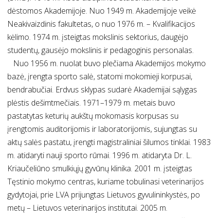
dėstomos Akademijoje. Nuo 1949 m. Akademijoje veikė
Neakivaizdinis fakultetas, o nuo 1976 m. – Kvalifikacijos
kėlimo. 1974 m. įsteigtas mokslinis sektorius, daugėjo
studentų, gausėjo mokslinis ir pedagoginis personalas.
Nuo 1956 m. nuolat buvo plečiama Akademijos mokymo
bazė, įrengta sporto salė, statomi mokomieji korpusai,
bendrabučiai. Erdvus sklypas sudarė Akademijai sąlygas
plėstis dešimtmečiais. 1971–1979 m. metais buvo
pastatytas keturių aukštų mokomasis korpusas su
įrengtomis auditorijomis ir laboratorijomis, sujungtas su
aktų salės pastatu, įrengti magistraliniai šilumos tinklai. 1983
m. atidaryti nauji sporto rūmai. 1996 m. atidaryta Dr. L.
Kriaučeliūno smulkiųjų gyvūnų klinika. 2001 m. įsteigtas
Tęstinio mokymo centras, kuriame tobulinasi veterinarijos
gydytojai, prie LVA prijungtas Lietuvos gyvulininkystės, po
metų – Lietuvos veterinarijos institutai. 2005 m.