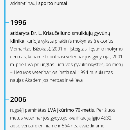
atidaryti nauji
sporto rūmai
1996
atidaryta Dr. L. Kriaučeliūno smulkiųjų gyvūnų
klinika
, kurioje vyksta praktinis mokymas (rektorius
Vidmantas Bižokas), 2001 m. įsteigtas Tęstinio mokymo
centras, kuriame tobulinasi veterinarijos gydytojai, 2001
m. prie LVA prijungtas Lietuvos gyvulininkystės, po metų
– Lietuvos veterinarijos institutai. 1994 m. sukurtas
naujas Akademijos herbas ir vėliava.
2006
rugsėjį paminėtas
LVA įkūrimo 70-metis
. Per šiuos
metus veterinarijos gydytojo kvalifikaciją įgijo 4532
absolventai dieniniame ir 564 neakivaizdiname