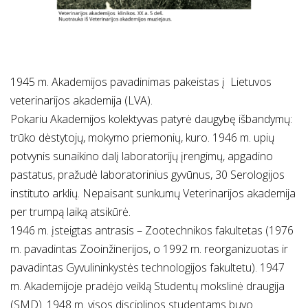
1945 m. Akademijos pavadinimas pakeistas į Lietuvos
veterinarijos akademija (LVA).
Pokariu Akademijos kolektyvas patyrė daugybę išbandymų:
trūko dėstytojų, mokymo priemonių, kuro. 1946 m. upių
potvynis sunaikino dalį laboratorijų įrengimų, apgadino
pastatus, pražudė laboratorinius gyvūnus, 30 Serologijos
instituto arklių. Nepaisant sunkumų Veterinarijos akademija
per trumpą laiką atsikūrė.
1946 m. įsteigtas antrasis – Zootechnikos fakultetas (1976
m. pavadintas Zooinžinerijos, o 1992 m. reorganizuotas ir
pavadintas Gyvulininkystės technologijos fakultetu). 1947
m. Akademijoje pradėjo veiklą Studentų mokslinė draugija
(SMD). 1948 m. visos disciplinos studentams buvo