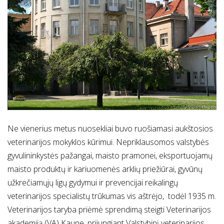
Ne vienerius metus nuosekliai buvo ruošiamasi aukštosios
veterinarijos mokyklos kūrimui. Nepriklausomos valstybės
gyvulininkystės pažangai, maisto pramonei, eksportuojamų
maisto produktų ir kariuomenės arklių priežiūrai, gyvūnų
užkrečiamųjų ligų gydymui ir prevencijai reikalingų
veterinarijos specialistų trūkumas vis aštrėjo, todėl 1935 m.
Veterinarijos taryba priėmė sprendimą steigti Veterinarijos
akademiją (VA) Kaune, prijungiant Valstybinį veterinarijos