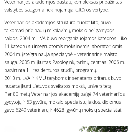
Veterinarijos akademijos pastatų kompleksas pripažintas
valstybės saugoma nekilnojamąja kultūros vertybe.
Veterinarijos akademijos struktūra nuolat kito, buvo
taikomasi prie naujų reikalavimų, mokslo bei gamybos
raidos. 2004 m. LVA buvo reorganizuojamos katedros. Liko
11 katedrų su integruotomis mokslinėmis laboratorijomis.
2004 m. įsteigta nauja specialybė – veterinarinė maisto
sauga. 2005 m. įkurtas Patologinių tyrimų centras. 2006 m.
patvirtinta 11 rezidentūros studijų programų.
2010 m. LVA ir KMU taryboms ir senatams pritarus buvo
nutarta įkurti Lietuvos sveikatos mokslų universitetą.
Per 80 metų Veterinarijos akademiją baigė 74 veterinarijos
gydytojų ir 63 gyvūnų mokslo specialistų laidos, diplomus
gavo 6240 veterinarų ir 4628 gyvūnų mokslų specialistai.