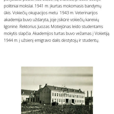
politiniai mokslai. 1941 m. įkurtas mokomasis bandymų
ūkis. Vokiečių okupacijos metu 1943 m. Veterinarijos
akademija buvo uždaryta, joje įsikūrė vokiečių kareivių
ligoninė. Rektorius Juozas Motiejūnas leido studentams
mokytis slapčia. Akademijos turtas buvo vežamas į Vokietiją.
1944 m. į užsienį emigravo dalis dėstytojų ir studentų.