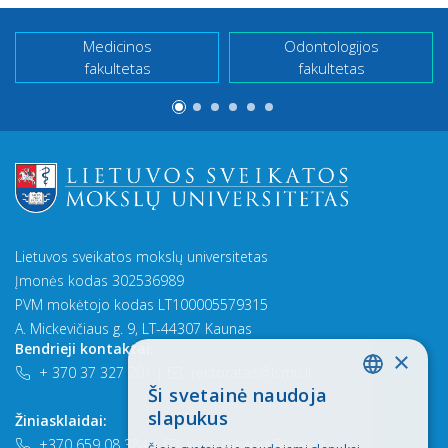
Medicinos
Odontologijos
fakultetas
fakultetas
Lietuvos sveikatos mokslų universitetas
Įmonės kodas 302536989
PVM mokėtojo kodas LT100005579315
A. Mickevičiaus g. 9, LT-44307 Kaunas
Bendrieji kontaktai:
×
+ 370 37 327 201
|
rektoratas@lsmu.lt
Ši svetainė naudoja
LITHUANIAN
slapukus
Žiniasklaidai:
ENGLISH
+370 659 08 384
|
komunikacija@lsmu.lt