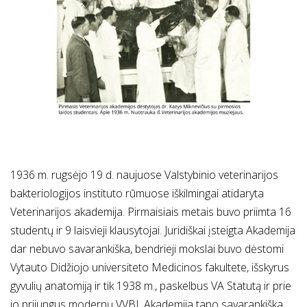
1936 m. rugsėjo 19 d. naujuose Valstybinio veterinarijos
bakteriologijos instituto rūmuose iškilmingai atidaryta
Veterinarijos akademija. Pirmaisiais metais buvo priimta 16
studentų ir 9 laisvieji klausytojai. Juridiškai įsteigta Akademija
dar nebuvo savarankiška, bendrieji mokslai buvo dėstomi
Vytauto Didžiojo universiteto Medicinos fakultete, išskyrus
gyvulių anatomiją ir tik 1938 m., paskelbus VA Statutą ir prie
jo prijungus modernų VVBI, Akademija tapo savarankiška