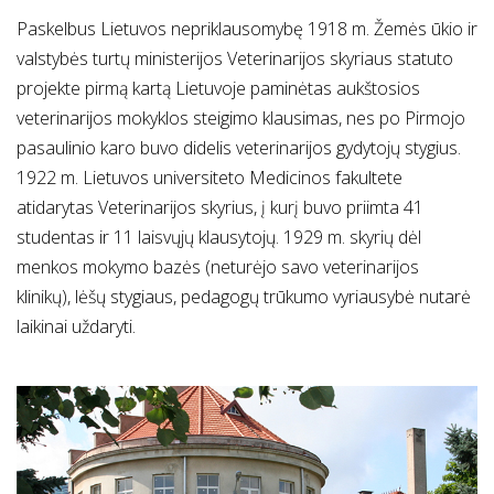
Paskelbus Lietuvos nepriklausomybę 1918 m. Žemės ūkio ir
valstybės turtų ministerijos Veterinarijos skyriaus statuto
projekte pirmą kartą Lietuvoje paminėtas aukštosios
veterinarijos mokyklos steigimo klausimas, nes po Pirmojo
pasaulinio karo buvo didelis veterinarijos gydytojų stygius.
1922 m. Lietuvos universiteto Medicinos fakultete
atidarytas Veterinarijos skyrius, į kurį buvo priimta 41
studentas ir 11 laisvųjų klausytojų. 1929 m. skyrių dėl
menkos mokymo bazės (neturėjo savo veterinarijos
klinikų), lėšų stygiaus, pedagogų trūkumo vyriausybė nutarė
laikinai uždaryti.