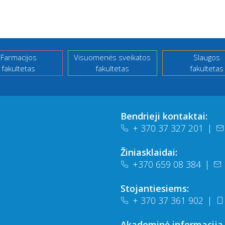
Farmacijos
Visuomenės sveikatos
Slaugos
fakultetas
fakultetas
fakultetas
Bendrieji kontaktai:
+ 370 37 327 201
|
Žiniasklaidai:
+370 659 08 384
|
Stojantiesiems:
+ 370 37 361 902
|
Akademinė informacija