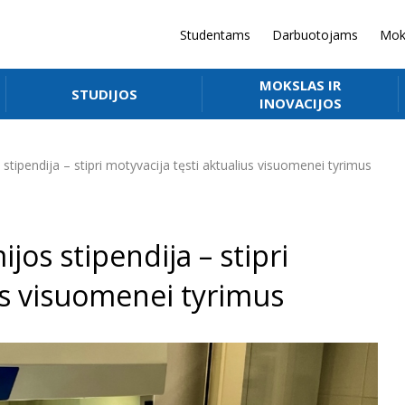
Studentams
Darbuotojams
Mok
MOKSLAS IR
STUDIJOS
INOVACIJOS
tipendija – stipri motyvacija tęsti aktualius visuomenei tyrimus
os stipendija – stipri
us visuomenei tyrimus