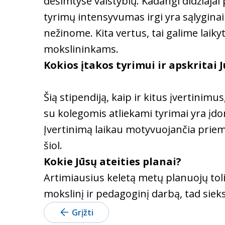
dešimtyse valstybių. Kadangi didžiajai p
tyrimų intensyvumas irgi yra sąlyginai 
nežinome. Kita vertus, tai galime laiky
mokslininkams.
Kokios įtakos tyrimui ir apskritai 
Šią stipendiją, kaip ir kitus įvertinim
su kolegomis atliekami tyrimai yra įdo
Įvertinimą laikau motyvuojančia priemo
šiol.
Kokie Jūsų ateities planai?
Artimiausius keletą metų planuojų toli
mokslinį ir pedagoginį darbą, tad sieks
Grįžti