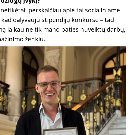
džiugų įvykį?
 netikėtai: perskaičiau apie tai socialiniame
 kad dalyvauju stipendijų konkurse – tad
imą laikau ne tik mano paties nuveiktų darbų,
ažinimo ženklu.