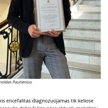
noldas Pautienius
.
inis encefalitas diagnozuojamas tik keliose