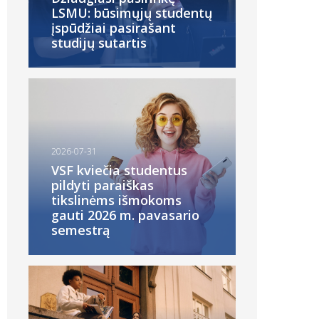
LSMU: būsimųjų studentų
įspūdžiai pasirašant
studijų sutartis
2026-07-31
VSF kviečia studentus
pildyti paraiškas
tikslinėms išmokoms
gauti 2026 m. pavasario
semestrą