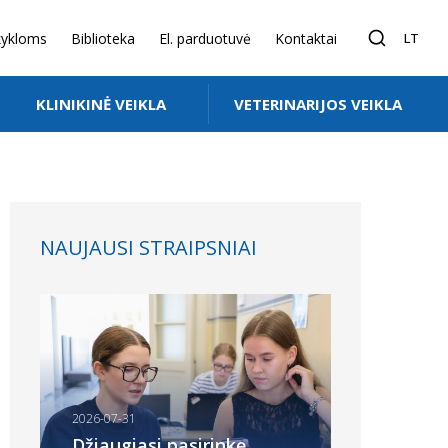
ykloms
Biblioteka
El. parduotuvė
Kontaktai
LT
KLINIKINĖ VEIKLA
VETERINARIJOS VEIKLA
NAUJAUSI STRAIPSNIAI
2026-07-31
Džiaugiasi pasirinkę