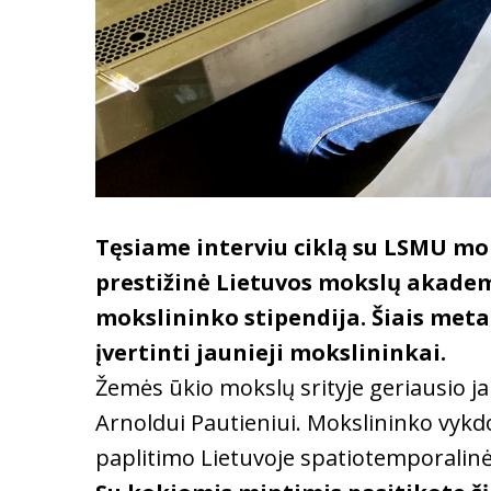
Tęsiame interviu ciklą su LSMU mo
prestižinė Lietuvos mokslų akadem
mokslininko stipendija. Šiais metai
įvertinti jaunieji mokslininkai.
Žemės ūkio mokslų srityje geriausio ja
Arnoldui Pautieniui. Mokslininko vykd
paplitimo Lietuvoje spatiotemporalinė