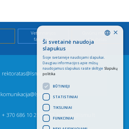
×
Veterinarijos
Gyvūnų mokslų
fakultetas
fakultetas
Ši svetainė naudoja
LITHUANIAN
slapukus
ENGLISH
Šioje svetainėje naudojami slapukai.
Daugiau informacijos apie mūsų
naudojamus slapukus rasite skiltyje
Slapukų
rektoratas@lsmu.lt
politika
BŪTINIEJI
komunikacija@lsmu.lt
STATISTINIAI
TIKSLINIAI
+ 370 686 10 217
|
komisija@lsmu.lt
FUNKCINIAI
NEKLASIFIKUOJAMI