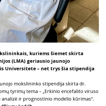
kslininkais, kuriems šiemet skirta
ijos (LMA) geriausio jaunojo
s Universitete – net trys šia stipendija
unojo mokslininko stipendija skirta dr.
omų tyrimų tema – „Erkinio encefalito viruso
 analizė ir prognostinio modelio kūrimas“.