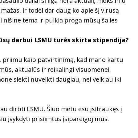
asaulio daliai ši liga nėra aktuali, moksliniu
mažas, ir todėl dar daug ko apie šį virusą
ti nišine tema ir puikia proga mūsų šalies
Jūsų darbui LSMU turės skirta stipendija?
us, priimu kaip patvirtinimą, kad mano kartu
mūs, aktualūs ir reikalingi visuomenei.
ne siekti nuveikti daugiau, nei veikiau iki
au dirbti LSMU. Šiuo metu esu įsitraukęs į
iu įvykdyti prisiimtus įsipareigojimus.