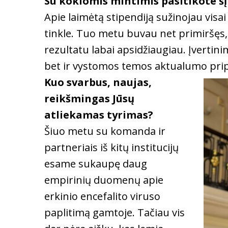
Su kokiomis mintimis pasitikote šį 
Apie laimėtą stipendiją sužinojau visai
tinkle. Tuo metu buvau net primiršęs,
rezultatu labai apsidžiaugiau. Įvertin
bet ir vystomos temos aktualumo prip
Kuo svarbus, naujas,
reikšmingas Jūsų
atliekamas tyrimas?
Šiuo metu su komanda ir
partneriais iš kitų institucijų
esame sukaupę daug
empirinių duomenų apie
erkinio encefalito viruso
paplitimą gamtoje. Tačiau vis