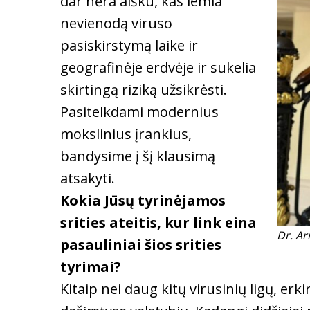
dar nėra aišku, kas lemia
nevienodą viruso
pasiskirstymą laike ir
geografinėje erdvėje ir sukelia
skirtingą riziką užsikrėsti.
Pasitelkdami modernius
mokslinius įrankius,
bandysime į šį klausimą
atsakyti.
Kokia Jūsų tyrinėjamos
srities ateitis, kur link eina
Dr. Ar
pasauliniai šios srities
tyrimai?
Kitaip nei daug kitų virusinių ligų, erk