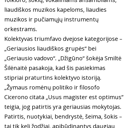
liaudiškos muzikos kapeloms, liaudies
muzikos ir pučiamųjų instrumentų
orkestrams.
Kolektyvas triumfavo dvejose kategorijose –
„Geriausios liaudiškos grupės“ bei
„Geriausio vadovo“. „Džigūno“ šokėja Smiltė
Šilėnaitė pasakoja, kad šis pasiekimas
stipriai praturtins kolektyvo istoriją.
„Žymaus romėnų politiko ir filosofo
Cicerono citata „Usus magister est optimus”
teigia, jog patirtis yra geriausias mokytojas.
Patirtis, nuotykiai, bendrystė, šeima, šokis –
tai tik keli žodžiai, apibūdinantys daugiau