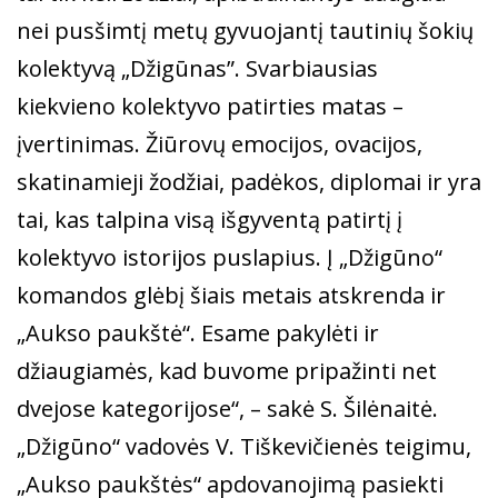
nei pusšimtį metų gyvuojantį tautinių šokių
kolektyvą „Džigūnas”. Svarbiausias
kiekvieno kolektyvo patirties matas –
įvertinimas. Žiūrovų emocijos, ovacijos,
skatinamieji žodžiai, padėkos, diplomai ir yra
tai, kas talpina visą išgyventą patirtį į
kolektyvo istorijos puslapius. Į „Džigūno“
komandos glėbį šiais metais atskrenda ir
„Aukso paukštė“. Esame pakylėti ir
džiaugiamės, kad buvome pripažinti net
dvejose kategorijose“, – sakė S. Šilėnaitė.
„Džigūno“ vadovės V. Tiškevičienės teigimu,
„Aukso paukštės“ apdovanojimą pasiekti