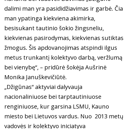
dalimi man yra pasididžiavimas ir garbė. Čia
man ypatinga kiekviena akimirka,
besisukant tautinio šokio žingsneliu,
kiekvienas pasirodymas, kiekvienas sutiktas
žmogus. Šis apdovanojimas atspindi ilgus
metus trunkantį kolektyvo darbą, veržlumą
bei vienybę“, – pridūrė šokėja Aušrinė
Monika Januškevičiūtė.
„Džigūnas“ aktyviai dalyvauja
nacionaliniuose bei tarptautiniuose
renginiuose, kur garsina LSMU, Kauno
miesto bei Lietuvos vardus. Nuo 2013 metų
vadovės ir kolektyvo iniciatyva