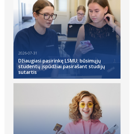
2026-07-31
Džiaugiasi pasirinkę LSMU: būsimųjų
studentų įspūdžiai pasirašant studijų
sutartis