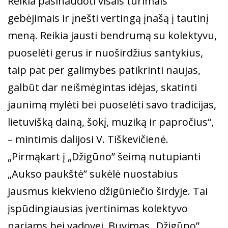
Reikia pasinaudoti visais turimais
gebėjimais ir įnešti vertingą įnašą į tautinį
meną. Reikia jausti bendrumą su kolektyvu,
puoselėti gerus ir nuoširdžius santykius,
taip pat per galimybes patikrinti naujas,
galbūt dar neišmėgintas idėjas, skatinti
jaunimą mylėti bei puoselėti savo tradicijas,
lietuvišką dainą, šokį, muziką ir papročius“,
– mintimis dalijosi V. Tiškevičienė.
„Pirmąkart į „Džigūno” šeimą nutupianti
„Aukso paukštė” sukėlė nuostabius
jausmus kiekvieno džigūniečio širdyje. Tai
įspūdingiausias įvertinimas kolektyvo
nariams bei vadovei. Buvimas „Džigūno”