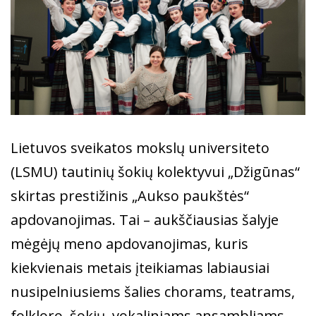
Lietuvos sveikatos mokslų universiteto
(LSMU) tautinių šokių kolektyvui „Džigūnas“
skirtas prestižinis „Aukso paukštės“
apdovanojimas. Tai – aukščiausias šalyje
mėgėjų meno apdovanojimas, kuris
kiekvienais metais įteikiamas labiausiai
nusipelniusiems šalies chorams, teatrams,
folkloro, šokių, vokaliniams ansambliams,