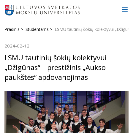
Pradinis
Studentams
LSMU tautinių šokių kolektyvui „Džigūna
2024-02-12
LSMU tautinių šokių kolektyvui
„Džigūnas“ – prestižinis „Aukso
paukštės“ apdovanojimas