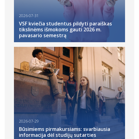
2026-07-31
VSF kviečia studentus pildyti paraiškas
tikslinėms išmokoms gauti 2026 m.
pavasario semestrą
2026-07-29
Būsimiems pirmakursiams: svarbiausia
informacija dėl studijų sutarties