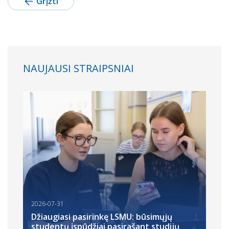
Grįžti
NAUJAUSI STRAIPSNIAI
2026-07-31
Džiaugiasi pasirinkę LSMU: būsimųjų
studentų įspūdžiai pasirašant studijų