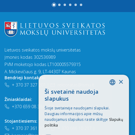
Lietuvos sveikatos mokslų universitetas
Įmonės kodas 302536989
PVM mokėtojo kodas LT100005579315
A. Mickevičiaus g. 9, LT-44307 Kaunas
Bendrieji kontaktai:
×
+ 370 37 327 201
|
rektoratas@lsmu.lt
Ši svetainė naudoja
LITHUANIAN
slapukus
Žiniasklaidai:
ENGLISH
+370 659 08 384
|
komunikacija@lsmu.lt
Šioje svetainėje naudojami slapukai.
Daugiau informacijos apie mūsų
naudojamus slapukus rasite skiltyje
Slapukų
Stojantiesiems:
politika
+ 370 37 361 902
|
+ 370 686 10 217
|