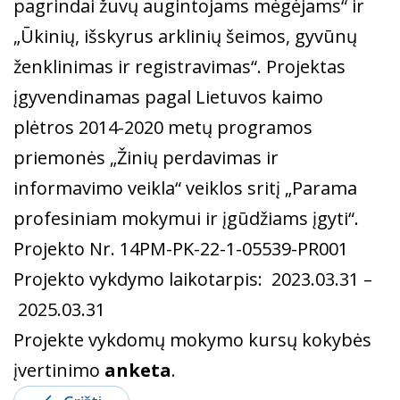
pagrindai žuvų augintojams mėgėjams“ ir
„Ūkinių, išskyrus arklinių šeimos, gyvūnų
ženklinimas ir registravimas“. Projektas
įgyvendinamas pagal Lietuvos kaimo
plėtros 2014-2020 metų programos
priemonės „Žinių perdavimas ir
informavimo veikla“ veiklos sritį „Parama
profesiniam mokymui ir įgūdžiams įgyti“.
Projekto Nr. 14PM-PK-22-1-05539-PR001
Projekto vykdymo laikotarpis: 2023.03.31 –
2025.03.31
Projekte vykdomų mokymo kursų kokybės
įvertinimo
anketa
.