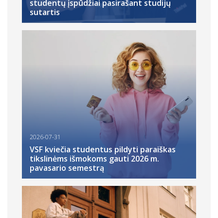
studentų įspūdžiai pasirašant studijų
sutartis
2026-07-31
VSF kviečia studentus pildyti paraiškas
tikslinėms išmokoms gauti 2026 m.
pavasario semestrą