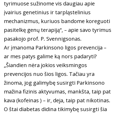
tyrimuose sužinome vis daugiau apie
įvairius genetinius ir tarpląstelinius
mechanizmus, kuriuos bandome koreguoti
pasitelkę genų terapiją“, – apie savo tyrimus
pasakojo prof. P. Svennigsonas.
Ar įmanoma Parkinsono ligos prevencija –
ar mes patys galime ką nors padaryti?
„Šiandien nėra jokios veiksmingos
prevencijos nuo šios ligos. Tačiau yra
žinoma, jog galimybę susirgti Parkinsono
mažina fizinis aktyvumas, mankšta, taip pat
kava (kofeinas ) – ir, deja, taip pat nikotinas.
O štai diabetas didina tikimybę susirgti šia