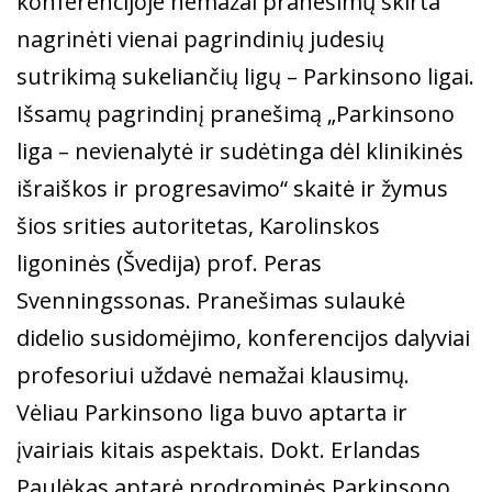
konferencijoje nemažai pranešimų skirta
nagrinėti vienai pagrindinių judesių
sutrikimą sukeliančių ligų – Parkinsono ligai.
Išsamų pagrindinį pranešimą „Parkinsono
liga – nevienalytė ir sudėtinga dėl klinikinės
išraiškos ir progresavimo“ skaitė ir žymus
šios srities autoritetas, Karolinskos
ligoninės (Švedija) prof. Peras
Svenningssonas. Pranešimas sulaukė
didelio susidomėjimo, konferencijos dalyviai
profesoriui uždavė nemažai klausimų.
Vėliau Parkinsono liga buvo aptarta ir
įvairiais kitais aspektais. Dokt. Erlandas
Paulėkas aptarė prodrominės Parkinsono