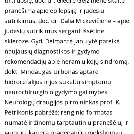
tirti uoslę, doc. dr. Giedrė Gelžinienė skaitė
pranešimą apie epilepsiją ir judesių
sutrikimus, doc. dr. Dalia Mickevičienė – apie
judesių sutrikimus sergant išsėtine
skleroze. Gyd. Deimantė Janulytė pateikė
naujausių diagnostikos ir gydymo
rekomendacijų apie neramių kojų sindromą,
dokt. Mindaugas Urbonas aptarė
hidrocefalijos ir jos sukeltų simptomų
neurochirurginio gydymo galimybes.
Neurologų draugijos pirmininkas prof. K.
Petrikonis pabrėžė: renginio formatas
numatė ir žinomų tarptautinių pranešėjų, ir
jaunųjų, karjerą pradedančių mokslininkų