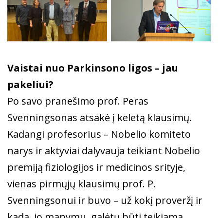
Vaistai nuo Parkinsono ligos – jau
pakeliui?
Po savo pranešimo prof. Peras
Svenningsonas atsakė į keletą klausimų.
Kadangi profesorius ­– Nobelio komiteto
narys ir aktyviai dalyvauja teikiant Nobelio
premiją fiziologijos ir medicinos srityje,
vienas pirmųjų klausimų prof. P.
Svenningsonui ir buvo – už kokį proveržį ir
kada, jo manymu, galėtų būti teikiama