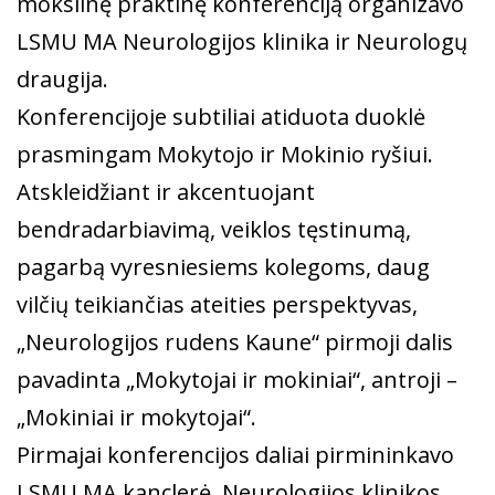
mokslinę praktinę konferenciją organizavo
LSMU MA Neurologijos klinika ir Neurologų
draugija.
Konferencijoje subtiliai atiduota duoklė
prasmingam Mokytojo ir Mokinio ryšiui.
Atskleidžiant ir akcentuojant
bendradarbiavimą, veiklos tęstinumą,
pagarbą vyresniesiems kolegoms, daug
vilčių teikiančias ateities perspektyvas,
„Neurologijos rudens Kaune“ pirmoji dalis
pavadinta „Mokytojai ir mokiniai“, antroji –
„Mokiniai ir mokytojai“.
Pirmajai konferencijos daliai pirmininkavo
LSMU MA kanclerė, Neurologijos klinikos